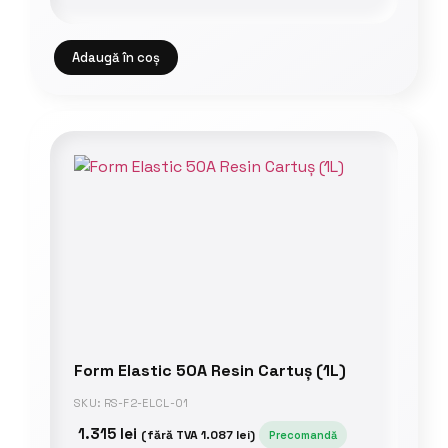
Adaugă în coș
Form Elastic 50A Resin Cartuș (1L)
SKU: RS-F2-ELCL-01
1.315
lei
(fără TVA
1.087
lei
)
Precomandă