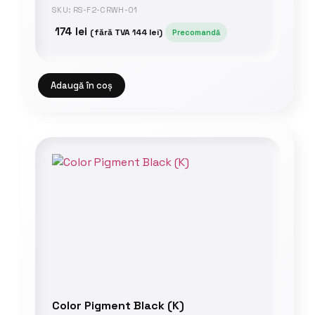
SKU: RS-F2-CRWH-01
174
lei
(fără TVA
144
lei
)
Precomandă
Adaugă în coș
Color Pigment Black (K)