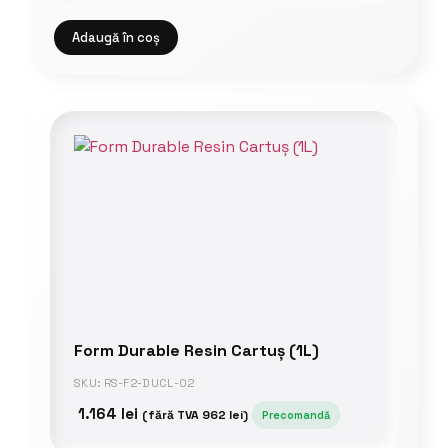
Adaugă în coș
Form Durable Resin Cartuș (1L)
SKU: RS-F2-DUCL-02
1.164
lei
(fără TVA
962
lei
)
Precomandă