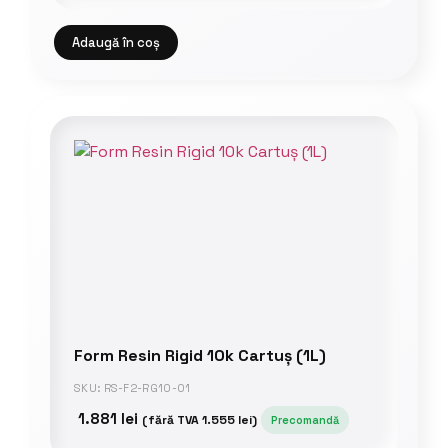
Adaugă în coș
Form Resin Rigid 10k Cartuș (1L)
SKU: RS-F2-RG10-01
1.881
lei
(fără TVA
1.555
lei
)
Precomandă