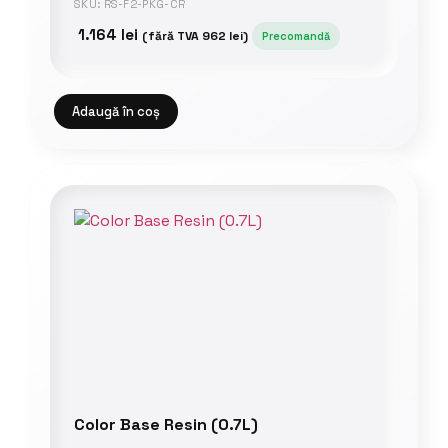
SKU: RS-F2-PKG-CR
1.164
lei
(fără TVA
962
lei
)
Precomandă
Adaugă în coș
Color Base Resin (0.7L)