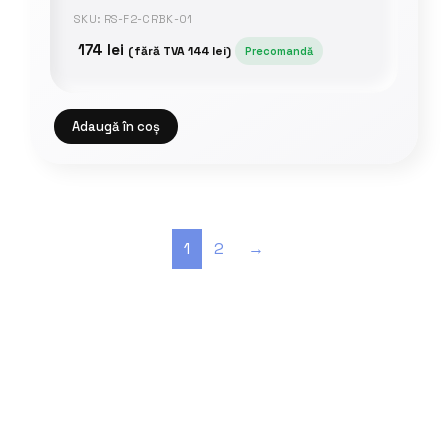
SKU: RS-F2-CRBK-01
174
lei
(fără TVA
144
lei
)
Precomandă
Adaugă în coș
1
2
→