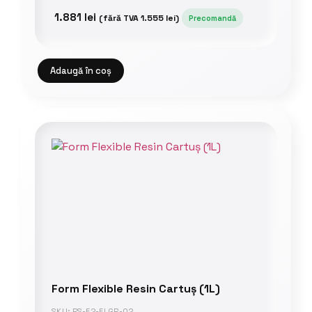
1.881
lei
(fără TVA
1.555
lei
)
Precomandă
Adaugă în coș
Form Flexible Resin Cartuș (1L)
SKU: RS-F2-FLGR-02