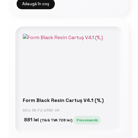
Adaugă în coș
Form Black Resin Cartuș V4.1 (1L)
SKU: RS-F2-GPBK-04
881
lei
(fără TVA
728
lei
)
Precomandă