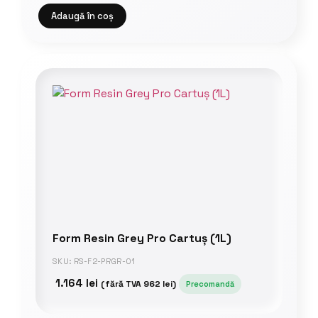
Adaugă în coș
Form Resin Grey Pro Cartuș (1L)
SKU: RS-F2-PRGR-01
1.164
lei
(fără TVA
962
lei
)
Precomandă