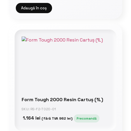
Adaugă în coș
Form Tough 2000 Resin Cartuș (1L)
SKU: RS-F2-TO20-01
1.164
lei
(fără TVA
962
lei
)
Precomandă