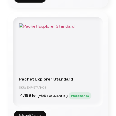
Pachet Explorer Standard
SKU: EXP-STAN-01
4.199
lei
(fără TVA
3.470
lei
)
Precomandă
Adaugă în coș