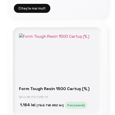
Citește mai mult
Form Tough Resin 1500 Cartuș (1L)
SKU: RS-F2-TO15-01
1.164
lei
(fără TVA
962
lei
)
Precomandă