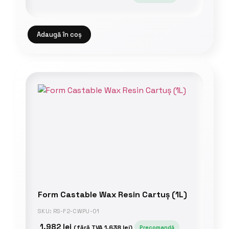
Adaugă în coș
Form Castable Wax Resin Cartuș (1L)
SKU: RS-F2-CWPU-01
1.982
lei
(fără TVA
1.638
lei
)
Precomandă