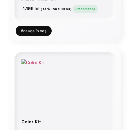
1.195
lei
(fără TVA
988
lei
)
Precomandă
Adaugă în coș
Color Kit