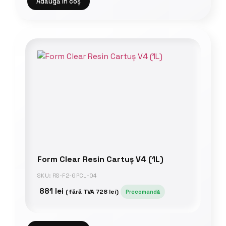
Adaugă în coș
Form Clear Resin Cartuș V4 (1L)
SKU: RS-F2-GPCL-04
881
lei
(fără TVA
728
lei
)
Precomandă