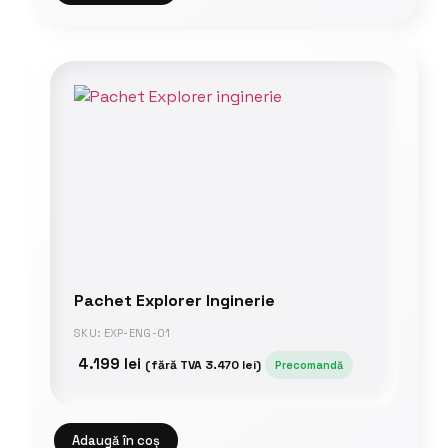
Pachet Explorer Inginerie
SKU: EXP-ENG-01
4.199
lei
(fără TVA
3.470
lei
)
Precomandă
Adaugă în coș