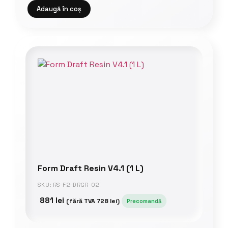
Adaugă în coș
Form Draft Resin V4.1 (1 L)
SKU: RS-F2-DRGR-02
881
lei
(fără TVA
728
lei
)
Precomandă