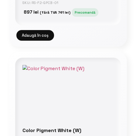
SKU: RS-F2-GPCB-01
897
lei
(fără TVA
741
lei
)
Precomandă
Adaugă în coș
Color Pigment White (W)