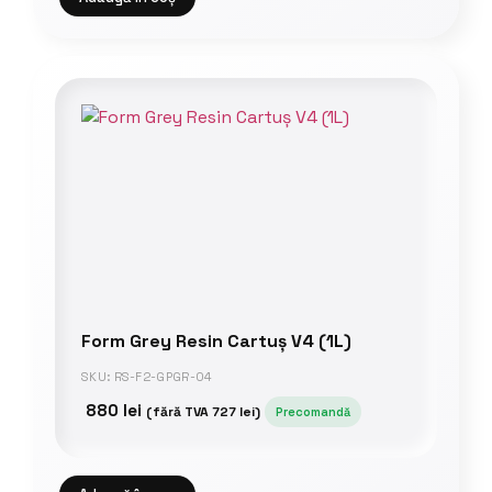
Form Grey Resin Cartuș V4 (1L)
SKU: RS-F2-GPGR-04
880
lei
(fără TVA
727
lei
)
Precomandă