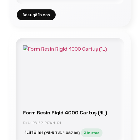
Adaugă în coș
Form Resin Rigid 4000 Cartuș (1L)
SKU: RS-F2-RGWH-01
1.315
lei
(fără TVA
1.087
lei
)
3 în stoc