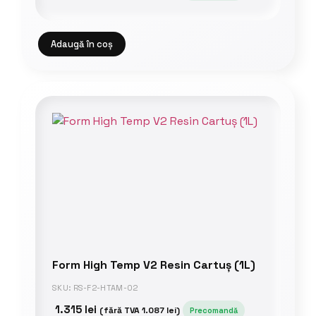
Adaugă în coș
Form High Temp V2 Resin Cartuș (1L)
SKU: RS-F2-HTAM-02
1.315
lei
(fără TVA
1.087
lei
)
Precomandă