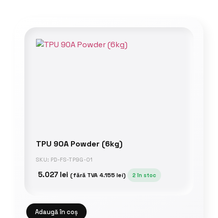
TPU 90A Powder (6kg)
SKU: PD-FS-TP9G-01
5.027
lei
(fără TVA
4.155
lei
)
2 în stoc
Adaugă în coș