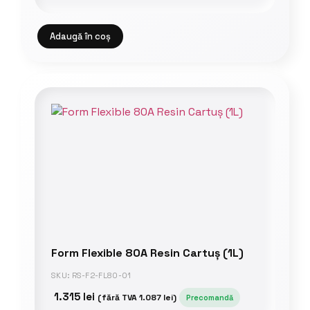
Adaugă în coș
Form Flexible 80A Resin Cartuș (1L)
SKU: RS-F2-FL80-01
1.315
lei
(fără TVA
1.087
lei
)
Precomandă