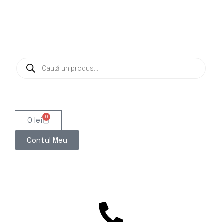
0
0
lei
Contul Meu