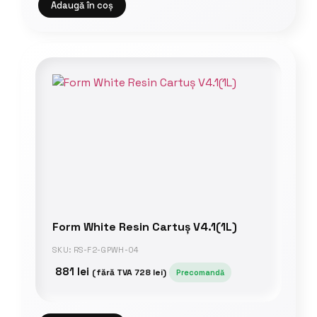
Adaugă în coș
Form White Resin Cartuș V4.1(1L)
SKU: RS-F2-GPWH-04
881
lei
(fără TVA
728
lei
)
Precomandă