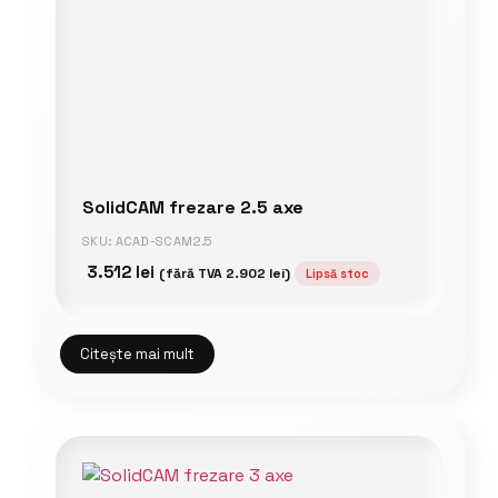
SolidCAM frezare 2.5 axe
SKU: ACAD-SCAM2.5
3.512
lei
(fără TVA
2.902
lei
)
Lipsă stoc
Citește mai mult