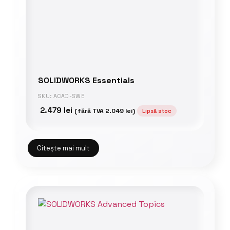
SOLIDWORKS Essentials
SKU: ACAD-SWE
2.479
lei
(fără TVA
2.049
lei
)
Lipsă stoc
Citește mai mult