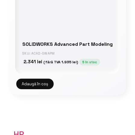
SOLIDWORKS Advanced Part Modeling
SKU: ACAD-SWAPM
2.341
lei
(fără TVA
1.935
lei
)
5 în stoc
Adaugă în coș
HP