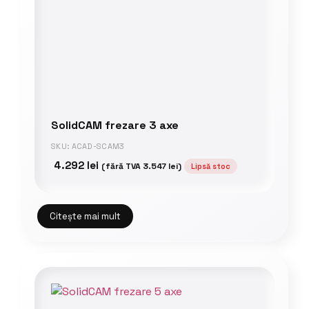
SolidCAM frezare 3 axe
SKU: ACAD-SCAM3
4.292
lei
(fără TVA
3.547
lei
)
Lipsă stoc
Citește mai mult