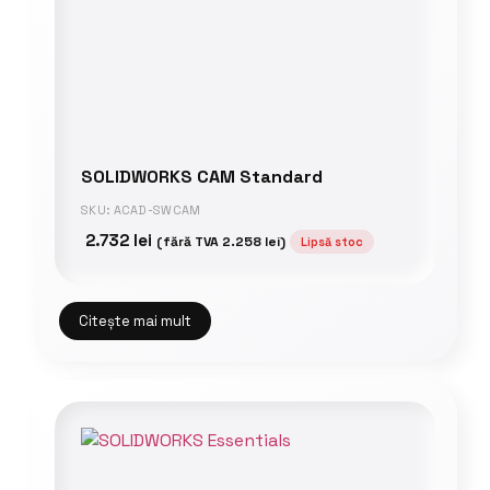
SOLIDWORKS CAM Standard
SKU: ACAD-SWCAM
2.732
lei
(fără TVA
2.258
lei
)
Lipsă stoc
Citește mai mult