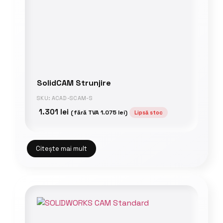
SolidCAM Strunjire
SKU: ACAD-SCAM-S
1.301
lei
(fără TVA
1.075
lei
)
Lipsă stoc
Citește mai mult