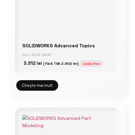
SOLIDWORKS Advanced Topics
SKU: ACAD-SWAT
3.512
lei
(fără TVA
2.902
lei
)
Lipsă stoc
Citește mai mult