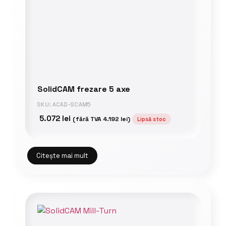
SolidCAM frezare 5 axe
SKU: ACAD-SCAM5
5.072
lei
(fără TVA
4.192
lei
)
Lipsă stoc
Citește mai mult