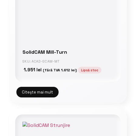
SolidCAM Mill-Turn
SKU: ACAD-SCAM-MT
1.951
lei
(fără TVA
1.612
lei
)
Lipsă stoc
Citește mai mult