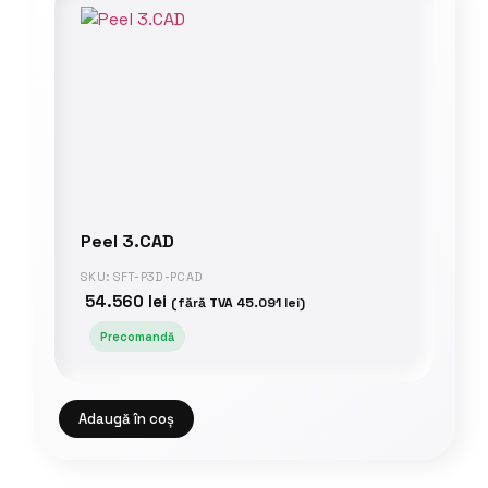
Peel 3.CAD
SKU: SFT-P3D-PCAD
54.560
lei
(fără TVA
45.091
lei
)
Precomandă
Adaugă în coș