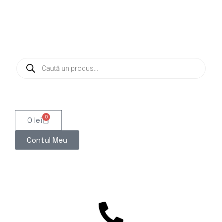
0
0
lei
Contul Meu