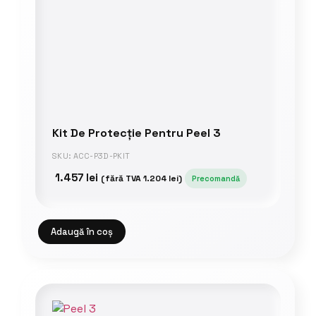
Kit De Protecție Pentru Peel 3
SKU: ACC-P3D-PKIT
1.457
lei
(fără TVA
1.204
lei
)
Precomandă
Adaugă în coș