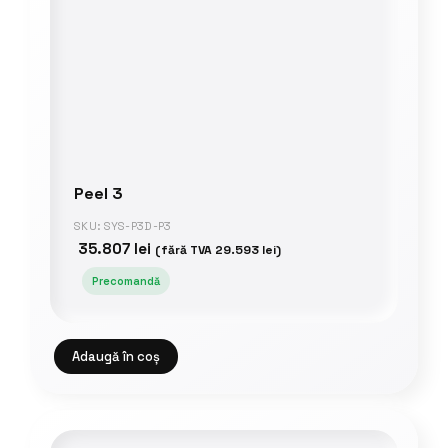
Peel 3
SKU: SYS-P3D-P3
35.807
lei
(fără TVA
29.593
lei
)
Precomandă
Adaugă în coș