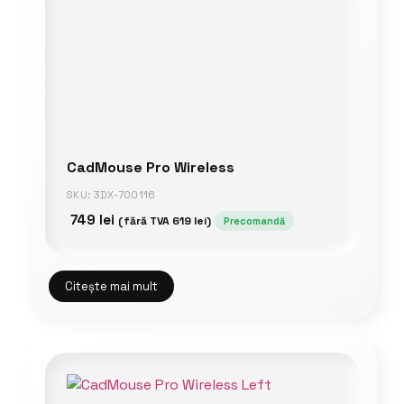
CadMouse Pro Wireless
SKU: 3DX-700116
749
lei
(fără TVA
619
lei
)
Precomandă
Citește mai mult