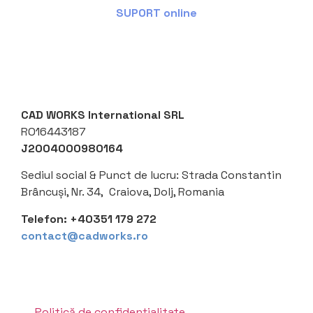
SUPORT online
CAD WORKS International SRL
RO16443187
J2004000980164
Sediul social &
Punct de lucru: Strada Constantin
Brâncuși, Nr. 34, Craiova, Dolj, Romania
Telefon:
+40351 179 272
contact@cadworks.ro
Politică de confidențialitate