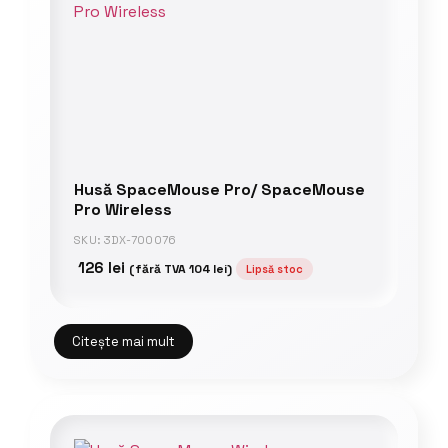
Husă SpaceMouse Pro/ SpaceMouse
Pro Wireless
SKU: 3DX-700076
126
lei
(fără TVA
104
lei
)
Lipsă stoc
Citește mai mult