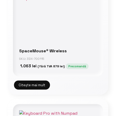
SpaceMouse® Wireless
SKU: 3DX-700115
1.063
lei
(fără TVA
879
lei
)
Precomandă
Citește mai mult