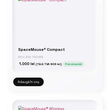
SpaceMouse® Compact
SKU: 3DX-700059
1.000
lei
(fără TVA
826
lei
)
Precomandă
Adaugă în coș