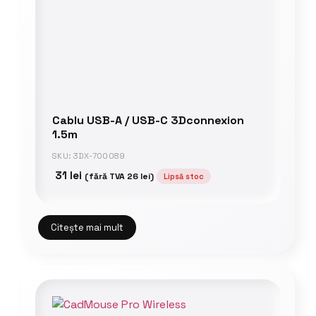
Cablu USB-A / USB-C 3Dconnexion
1.5m
SKU: 3DX-700089
31
lei
(fără TVA
26
lei
)
Lipsă stoc
Citește mai mult