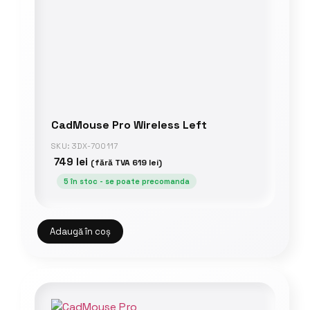
CadMouse Pro Wireless Left
SKU: 3DX-700117
749
lei
(fără TVA
619
lei
)
5 în stoc - se poate precomanda
Adaugă în coș