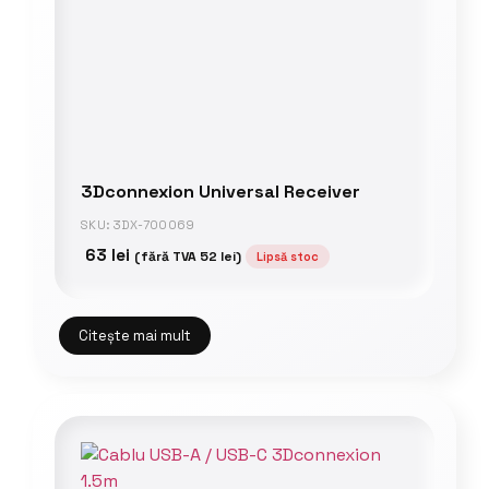
3Dconnexion Universal Receiver
SKU: 3DX-700069
63
lei
(fără TVA
52
lei
)
Lipsă stoc
Citește mai mult