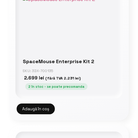
SpaceMouse Enterprise Kit 2
SKU: 3DX-700135
2.699
lei
(fără TVA
2.231
lei
)
2 în stoc - se poate precomanda
Adaugă în coș