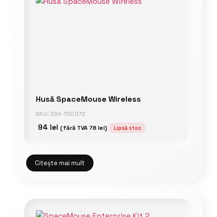
Husă SpaceMouse Wireless
SKU: 3DX-700072
94
lei
(fără TVA
78
lei
)
Lipsă stoc
Citește mai mult