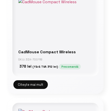
CadMouse Compact Wireless
SKU: 3DX-700118
378
lei
(fără TVA
312
lei
)
Precomandă
Citește mai mult