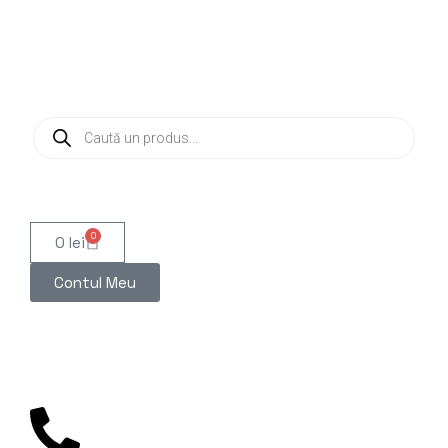
0
0
lei
Contul Meu