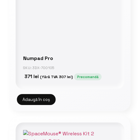
Numpad Pro
SKU: 3DX-700105
371
lei
(fără TVA
307
lei
)
Precomandă
Adaugă în coș