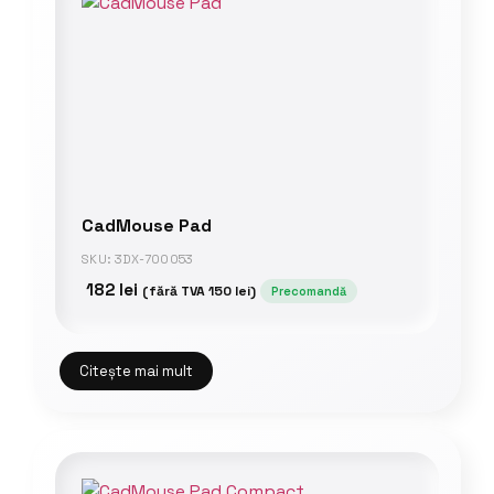
CadMouse Pad
SKU: 3DX-700053
182
lei
(fără TVA
150
lei
)
Precomandă
Citește mai mult