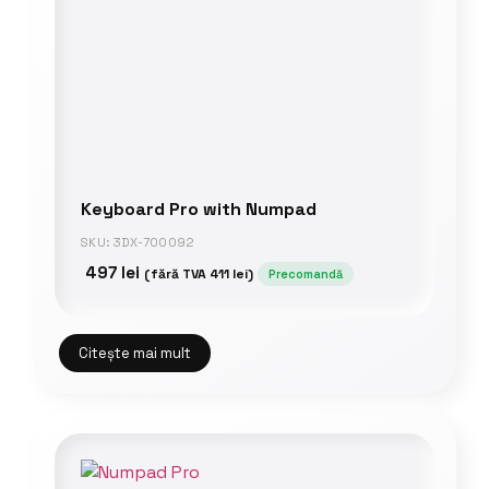
Keyboard Pro with Numpad
SKU: 3DX-700092
497
lei
(fără TVA
411
lei
)
Precomandă
Citește mai mult