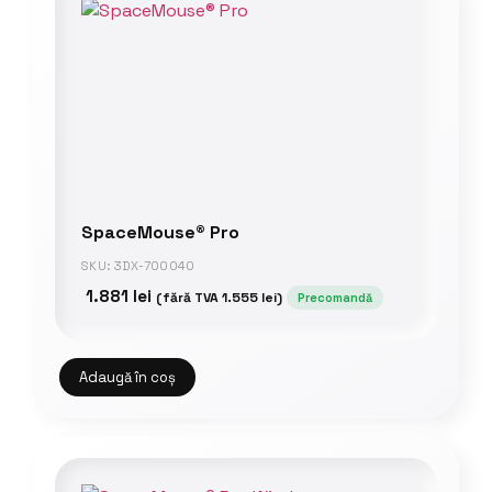
SpaceMouse® Pro
SKU: 3DX-700040
1.881
lei
(fără TVA
1.555
lei
)
Precomandă
Adaugă în coș