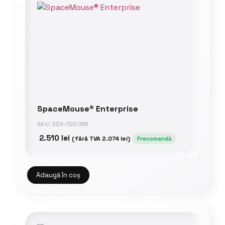
SpaceMouse® Enterprise
SKU: 3DX-700056
2.510
lei
(fără TVA
2.074
lei
)
Precomandă
Adaugă în coș