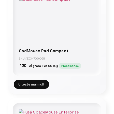
CadMouse Pad Compact
SKU: 3DX-700068
120
lei
(fără TVA
99
lei
)
Precomandă
Citește mai mult