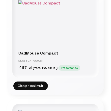
CadMouse Compact
SKU: 3DX-700081
497
lei
(fără TVA
411
lei
)
Precomandă
Citește mai mult