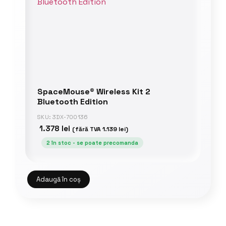
SpaceMouse® Wireless Kit 2
Bluetooth Edition
SKU: 3DX-700136
1.378
lei
(fără TVA
1.139
lei
)
2 în stoc - se poate precomanda
Adaugă în coș