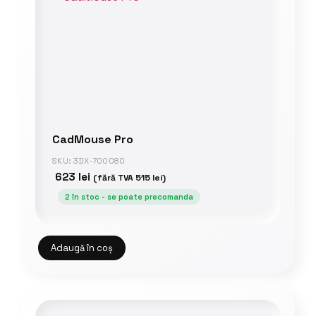
CadMouse Pro
SKU: 3DX-700080
623
lei
(fără TVA
515
lei
)
2 în stoc - se poate precomanda
Adaugă în coș