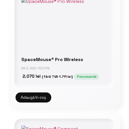
SpaceMouse® Pro Wireless
SKU: 3DX-700119
2.070
lei
(fără TVA
1.711
lei
)
Precomandă
Adaugă în coș