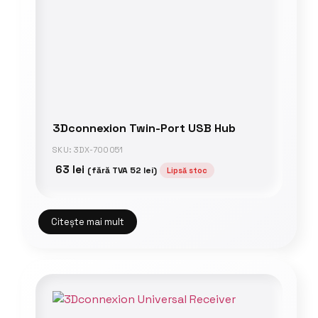
3Dconnexion Twin-Port USB Hub
SKU: 3DX-700051
63
lei
(fără TVA
52
lei
)
Lipsă stoc
Citește mai mult