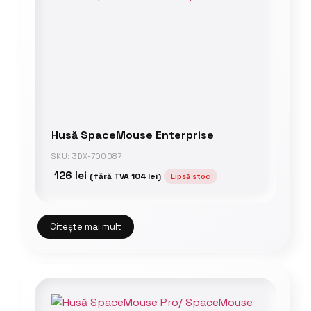
Husă SpaceMouse Enterprise
SKU: 3DX-700087
126
lei
(fără TVA
104
lei
)
Lipsă stoc
Citește mai mult