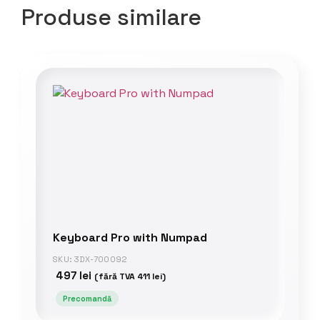
Produse similare
Keyboard Pro with Numpad
SKU: 3DX-700092
497
lei
(fără TVA
411
lei
)
Precomandă