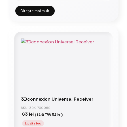
Citește mai mult
3Dconnexion Universal Receiver
SKU: 3DX-700069
63
lei
(fără TVA
52
lei
)
Lipsă stoc