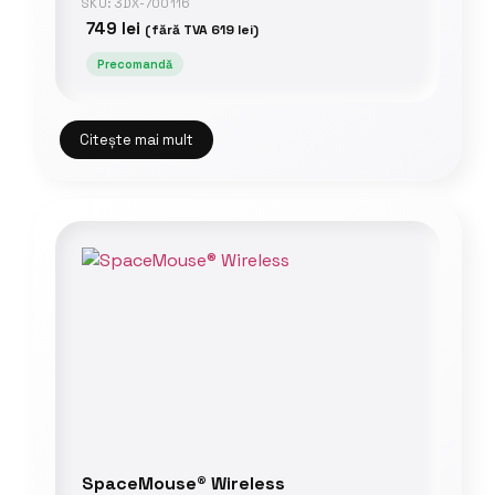
SKU: 3DX-700116
749
lei
(fără TVA
619
lei
)
Precomandă
Citește mai mult
SpaceMouse® Wireless