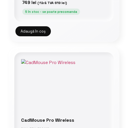
749
lei
(fără TVA
619
lei
)
5 în stoc - se poate precomanda
Adaugă în coș
CadMouse Pro Wireless