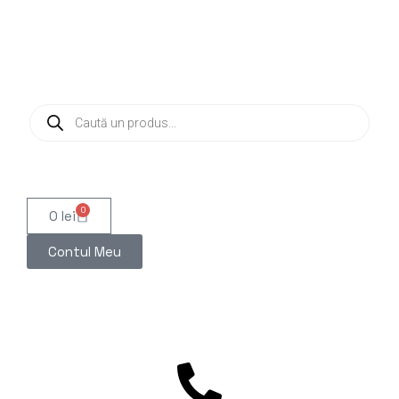
0
0
lei
Contul Meu