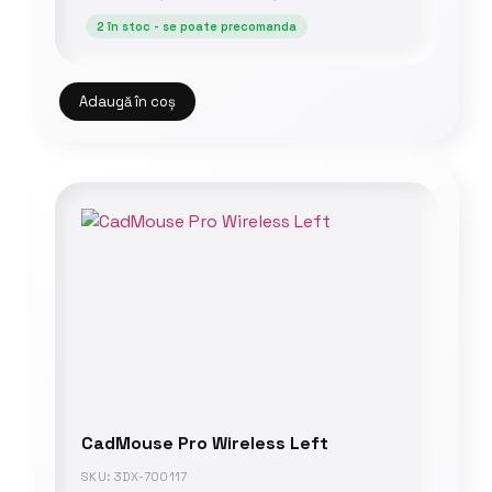
2 în stoc - se poate precomanda
Adaugă în coș
CadMouse Pro Wireless Left
SKU: 3DX-700117