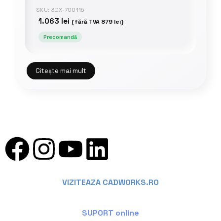
SKU: 3DX-700115
1.063
lei
(fără TVA
879
lei
)
Precomandă
Citește mai mult
VIZITEAZA CADWORKS.RO
SUPORT online