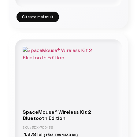
Citește mai mult
SpaceMouse® Wireless Kit 2
Bluetooth Edition
SKU: 3DX-700136
1.378
lei
(fără TVA
1.139
lei
)