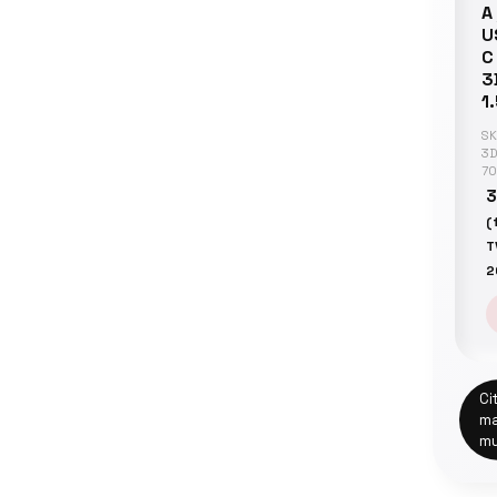
A 
U
C
3
1
SK
3
7
(
T
2
Ci
ma
mu