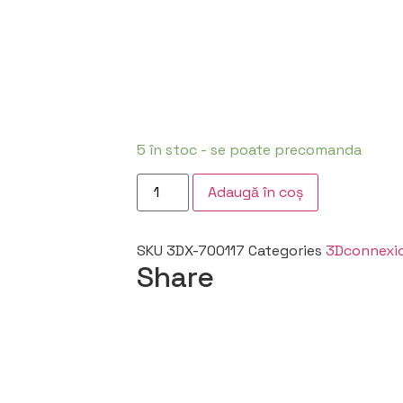
5 în stoc - se poate precomanda
Adaugă în coș
SKU
3DX-700117
Categories
3Dconnexi
Share