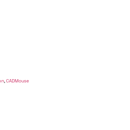
on
,
CADMouse