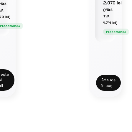
2.070
lei
fără
(fără
VA
TVA
79
lei
)
1.711
lei
)
Precomandă
Precomandă
tește
i
Adaugă
lt
în coș