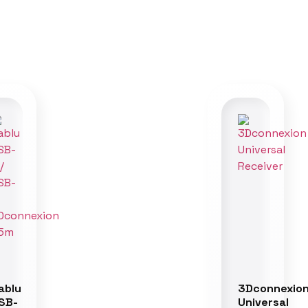
ablu
3Dconnexio
SB-
Universal