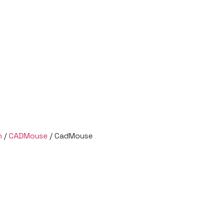
n
/
CADMouse
/ CadMouse