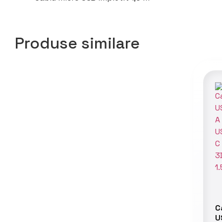
Produse similare
C
U