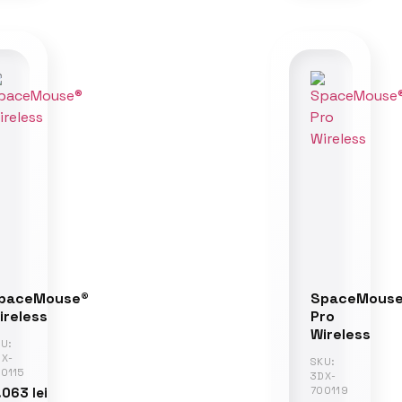
paceMouse®
SpaceMous
ireless
Pro
Wireless
U:
DX-
SKU:
0115
3DX-
.063
lei
700119