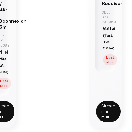
/
Receiver
SB-
SKU:
3DX-
Dconnexion
700069
.5m
63
lei
(fără
U:
DX-
TVA
00089
52
lei
)
31
lei
Lipsă
fără
stoc
VA
6
lei
)
Lipsă
stoc
tește
Citește
i
mai
lt
mult