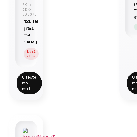
(
SKU:
3DX-
T
700076
8
126
lei
(fără
TVA
104
lei
)
Lipsă
stoc
Citește
Ci
mai
ma
mult
mu