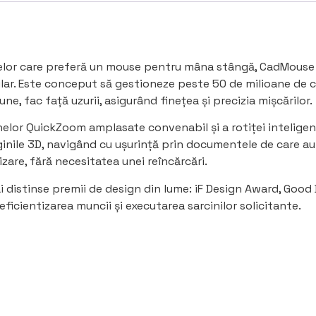
 celor care preferă un mouse pentru mâna stângă, CadMouse 
. Este conceput să gestioneze peste 50 de milioane de click
une, fac față uzurii, asigurând finețea și precizia mișcărilor.
elor QuickZoom amplasate convenabil și a rotiței inteligen
ginile 3D, navigând cu ușurință prin documentele de care au 
lizare, fără necesitatea unei reîncărcări.
i distinse premii de design din lume: iF Design Award, Good
 eficientizarea muncii și executarea sarcinilor solicitante.