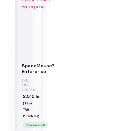
SpaceMouse®
Enterprise
SKU:
3DX-
700056
2.510
lei
(fără
TVA
2.074
lei
)
Precomandă