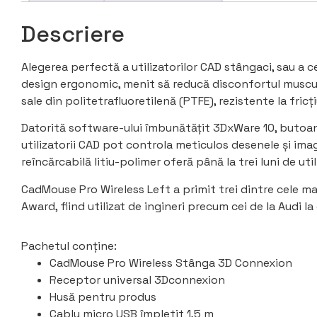
Descriere
Alegerea perfectă a utilizatorilor CAD stângaci, sau a
design ergonomic, menit să reducă disconfortul muscular
sale
din politetrafluoretilenă (PTFE), rezistente la fricți
Datorită software-ului îmbunătățit 3DxWare 10, butoan
utilizatorii CAD pot controla meticulos desenele și ima
reîncărcabilă litiu-polimer oferă până la trei luni de uti
CadMouse Pro Wireless Left a primit trei dintre cele ma
Award, fiind utilizat de ingineri precum cei de la Audi la
Pachetul conține:
CadMouse Pro Wireless Stânga
3D Connexion
Receptor universal 3Dconnexion
Husă pentru produs
Cablu micro USB împletit 1,5 m