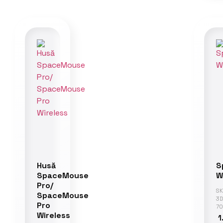
Husă
S
SpaceMouse
W
Pro/
SK
SpaceMouse
3
Pro
70
Wireless
1