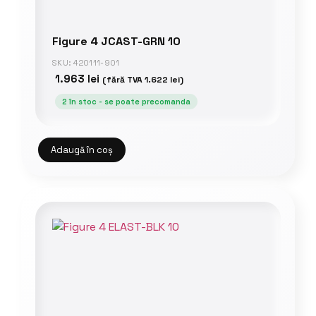
Figure 4 JCAST-GRN 10
SKU: 420111-901
1.963
lei
(fără TVA
1.622
lei
)
2 în stoc - se poate precomanda
Adaugă în coș