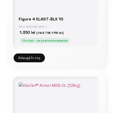
Figure 4 ELAST-BLK 10
SKU: 420108-901-1
1.350
lei
(fără TVA
1.116
lei
)
1 în stoc - se poate precomanda
Adaugă în coș