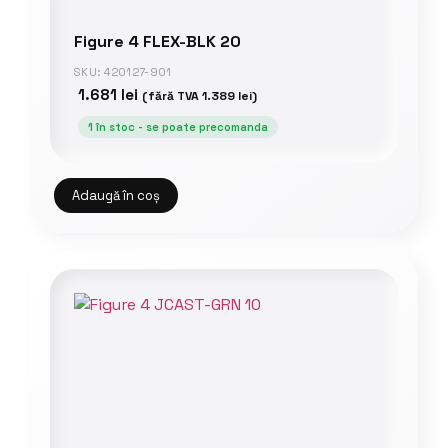
Figure 4 FLEX-BLK 20
SKU: 420127-901
1.681
lei
(fără TVA
1.389
lei
)
1 în stoc - se poate precomanda
Adaugă în coș