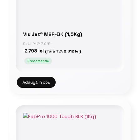
VisiJet® M2R-BK (1,5Kg)
SKU: 24217-915
2.798
lei
(fără TVA
2.312
lei
)
Precomandă
Adaugă în coș