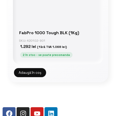
FabPro 1000 Tough BLK (1Kg)
SKU: 420102-901
1.292
lei
(fără TVA
1.068
lei
)
2 în stoc - se poate precomanda
Adaugă în coș