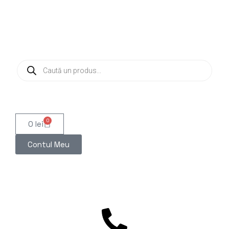
0
0
lei
Contul Meu