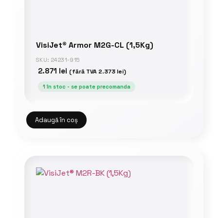
VisiJet® Armor M2G-CL (1,5Kg)
SKU: 24231-915
2.871
lei
(fără TVA
2.373
lei
)
1 în stoc - se poate precomanda
Adaugă în coș