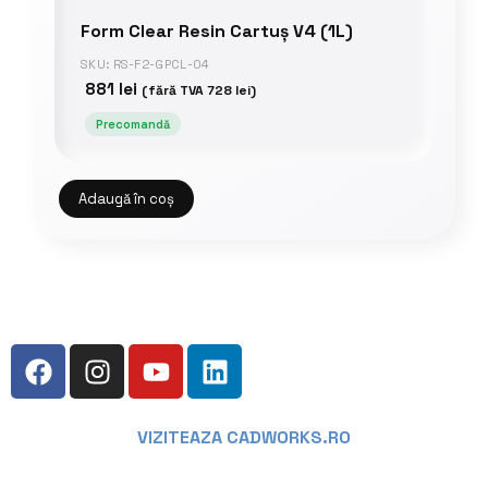
Form Clear Resin Cartuș V4 (1L)
SKU: RS-F2-GPCL-04
881
lei
(fără TVA
728
lei
)
Precomandă
Adaugă în coș
VIZITEAZA CADWORKS.RO