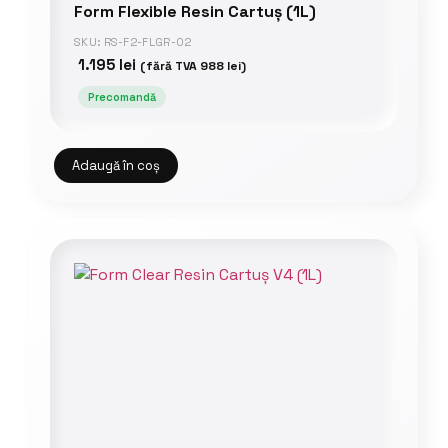
Form Flexible Resin Cartuș (1L)
SKU: RS-F2-FLGR-02
1.195
lei
(fără TVA
988
lei
)
Precomandă
Adaugă în coș