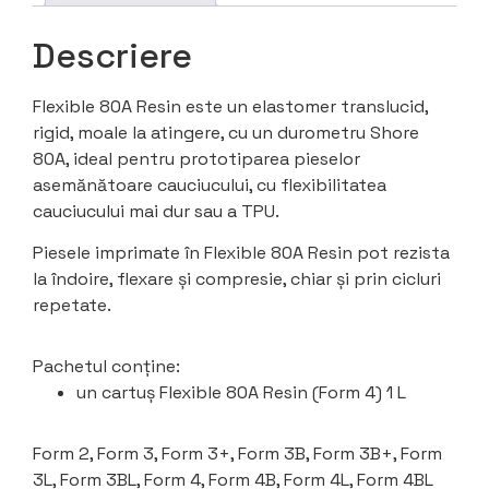
Descriere
Flexible 80A Resin este un elastomer translucid,
rigid, moale la atingere, cu un durometru Shore
80A, ideal pentru prototiparea pieselor
asemănătoare cauciucului, cu flexibilitatea
cauciucului mai dur sau a TPU.
Piesele imprimate în Flexible 80A Resin pot rezista
la îndoire, flexare și compresie, chiar și prin cicluri
repetate.
Pachetul conține:
un cartuș Flexible 80A Resin (Form 4) 1 L
Form 2, Form 3, Form 3+, Form 3B, Form 3B+, Form
3L, Form 3BL, Form 4, Form 4B, Form 4L, Form 4BL