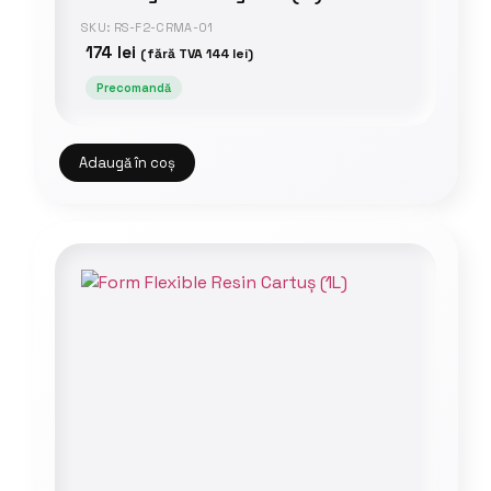
SKU: RS-F2-CRMA-01
174
lei
(fără TVA
144
lei
)
Precomandă
Adaugă în coș