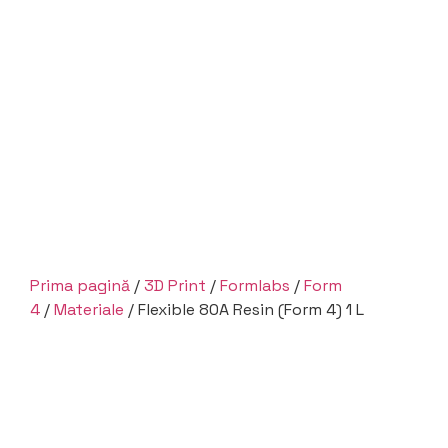
Prima pagină
/
3D Print
/
Formlabs
/
Form
4
/
Materiale
/ Flexible 80A Resin (Form 4) 1 L