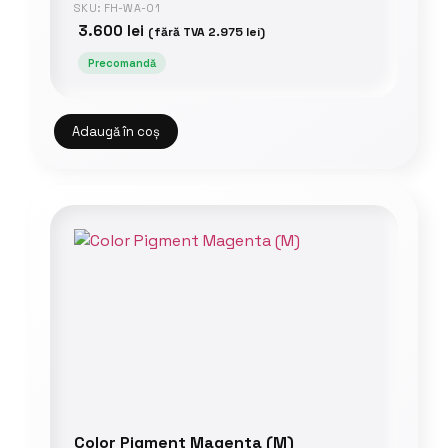
SKU: FH-WA-01
3.600
lei
(fără TVA
2.975
lei
)
Precomandă
Adaugă în coș
Color Pigment Magenta (M)