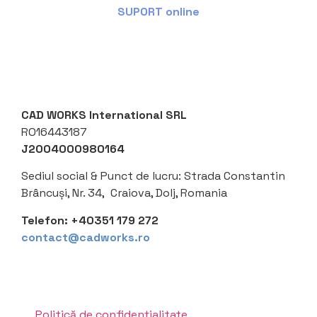
SUPORT online
CAD WORKS International SRL
RO16443187
J2004000980164
Sediul social &
Punct de lucru: Strada Constantin
Brâncuși, Nr. 34, Craiova, Dolj, Romania
Telefon:
+40351 179 272
contact@cadworks.ro
Politică de confidențialitate