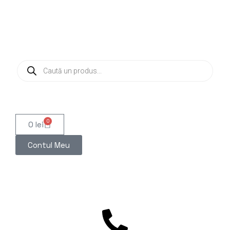
0
0
lei
Contul Meu