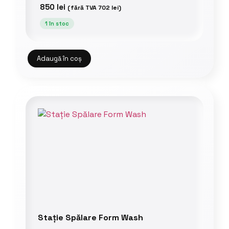
850
lei
(fără TVA
702
lei
)
1 în stoc
Adaugă în coș
Stație Spălare Form Wash