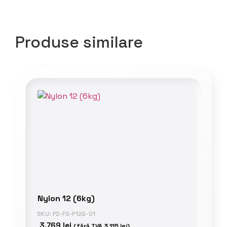
Produse similare
Nylon 12 (6kg)
SKU: PD-FS-P12G-01
3.769
lei
(fără TVA
3.115
lei
)