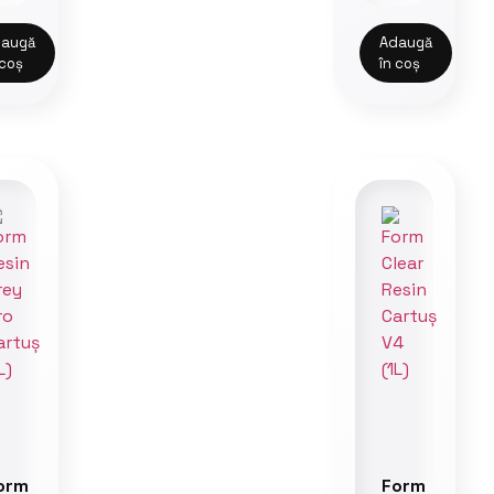
augă
Adaugă
 coș
în coș
orm
Form