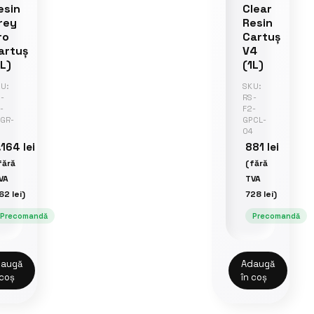
esin
Clear
rey
Resin
ro
Cartuș
artuș
V4
1L)
(1L)
U:
SKU:
-
RS-
-
F2-
GR-
GPCL-
04
.164
lei
881
lei
fără
(fără
VA
TVA
62
lei
)
728
lei
)
Precomandă
Precomandă
augă
Adaugă
 coș
în coș