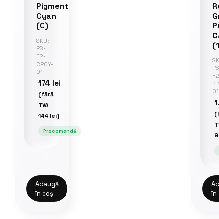
Pigment
R
Cyan
G
(C)
P
C
SKU:
(
RS-
F2-
SK
CRCY-
RS
01
F2
174
lei
PR
01
(fără
1
TVA
(
144
lei
)
T
Precomandă
9
Adaugă
Ad
în coș
în