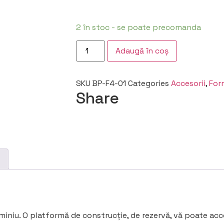
2 în stoc - se poate precomanda
Adaugă în coș
SKU
BP-F4-01
Categories
Accesorii
,
For
Share
miniu.
O platformă de construcție, de rezervă, vă poate accel