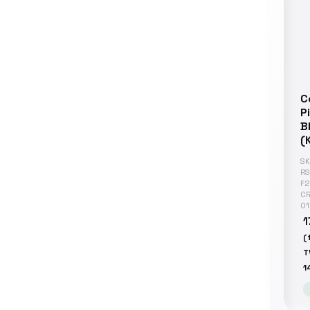
C
P
B
(
SK
RS
F2
C
01
1
(
T
1