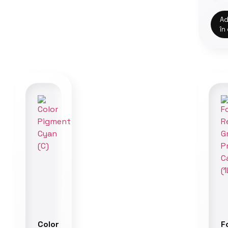
Ad
în
Color
F