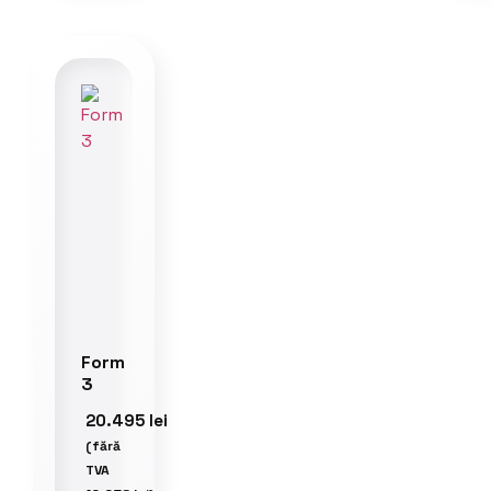
Form
3
20.495
lei
(fără
TVA