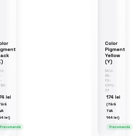
olor
Color
igment
Pigment
lack
Yellow
K)
(Y)
U:
SKU:
-
RS-
-
F2-
RBK-
CRYL-
01
74
lei
174
lei
fără
(fără
VA
TVA
44
lei
)
144
lei
)
Precomandă
Precomandă