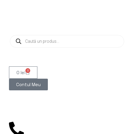
0
0
lei
Contul Meu