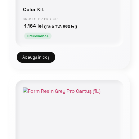
Color Kit
SKU: RS-F2-PKG-CR
1.164
lei
(fără TVA
962
lei
)
Precomandă
Adaugă în coș