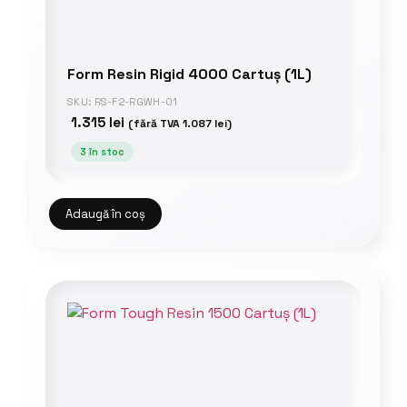
Form Resin Rigid 4000 Cartuș (1L)
SKU: RS-F2-RGWH-01
1.315
lei
(fără TVA
1.087
lei
)
3 în stoc
Adaugă în coș