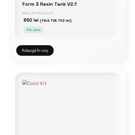
Form 3 Resin Tank V2.1
SKU: RT-F3-02-01
850
lei
(fără TVA
702
lei
)
1 în stoc
Adaugă în coș