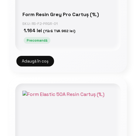
Form Resin Grey Pro Cartuș (1L)
SKU: RS-F2-PRGR-01
1.164
lei
(fără TVA
962
lei
)
Precomandă
Adaugă în coș