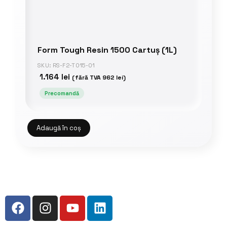
Form Tough Resin 1500 Cartuș (1L)
SKU: RS-F2-TO15-01
1.164
lei
(fără TVA
962
lei
)
Precomandă
Adaugă în coș