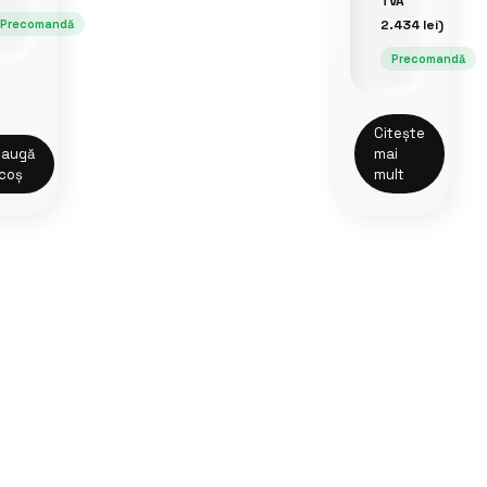
TVA
Precomandă
2.434
lei
)
Precomandă
Citește
augă
mai
 coș
mult