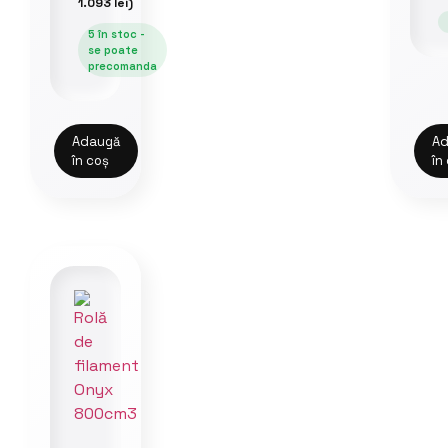
1.093
lei
)
5 în stoc -
se poate
precomanda
Adaugă
Ad
în coș
în