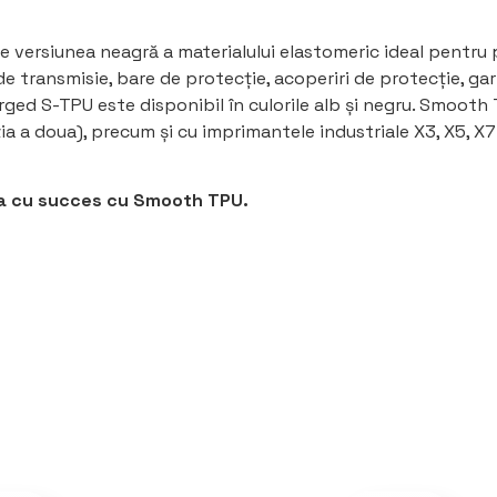
versiunea neagră a materialului elastomeric ideal pentru 
de transmisie, bare de protecție, acoperiri de protecție, garn
kforged S-TPU este disponibil în culorile alb și negru. Smoot
 a doua), precum și cu imprimantele industriale X3, X5, X7
ta cu succes cu Smooth TPU.