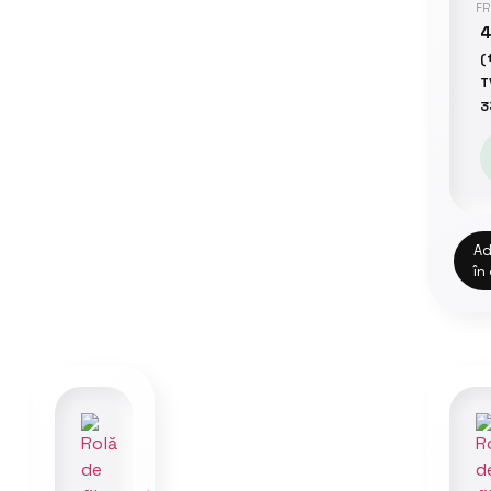
F
(
T
3
Ad
în