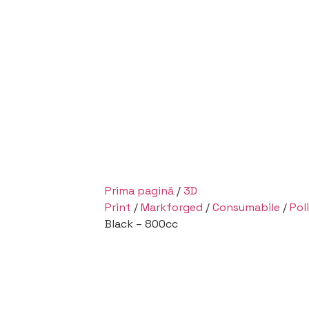
Prima pagină
/
3D
Print
/
Markforged
/
Consumabile
/
Pol
Black – 800cc