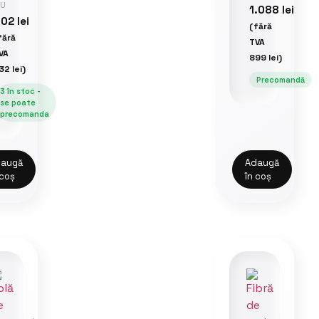
RU
1.088
lei
402
lei
(fără
fără
TVA
VA
899
lei
)
32
lei
)
Precomandă
3 în stoc -
se poate
precomanda
augă
Adaugă
 coș
în coș