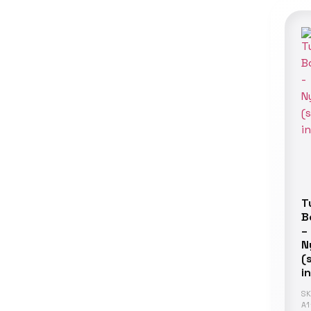
T
B
–
N
(
i
SK
A1