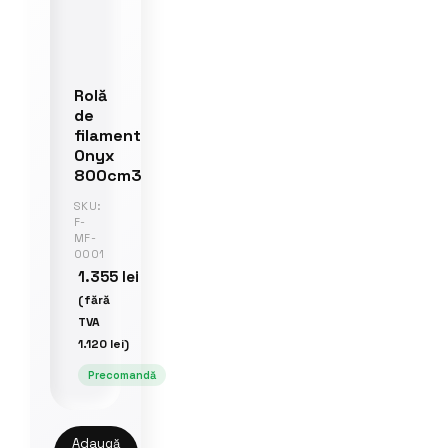
Rolă
de
filament
Onyx
800cm3
SKU:
F-
MF-
0001
1.355
lei
(fără
TVA
1.120
lei
)
Precomandă
Adaugă