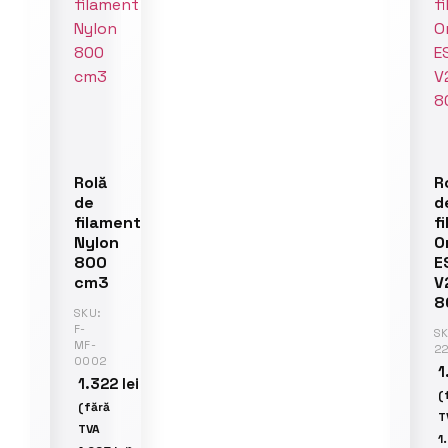
Rolă
R
de
d
filament
f
Nylon
O
800
E
cm3
V
8
SKU:
F-
SK
MF-
2
0002
1
1.322
lei
(
(fără
T
TVA
1