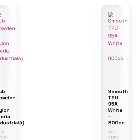
ub
Smooth
owden
TPU
95A
ylon
White
seria
–
ndustrială)
800cc
U:
SKU:
109-
21250