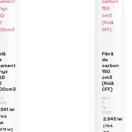
olă
Fibră
e
de
ilament
carbon
nyx
150
SD
cm3
2
(Rolă
00cm3
CFF)
U:
SKU:
2439
F-
FG-
.541
lei
0005
fără
2.945
lei
VA
(fără
.274
lei
)