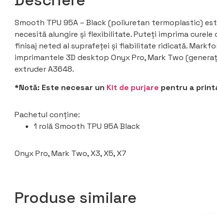
Smooth TPU 95A – Black (poliuretan termoplastic) este 
necesită alungire și flexibilitate. Puteți imprima curele 
finisaj neted al suprafeței și fiabilitate ridicată. Mar
imprimantele 3D desktop Onyx Pro, Mark Two (generația
extruder A3648.
*Notă: Este necesar un
Kit de purjare
pentru a prin
Pachetul conține:
1 rolă Smooth TPU 95A Black
Onyx Pro, Mark Two, X3, X5, X7
Produse similare