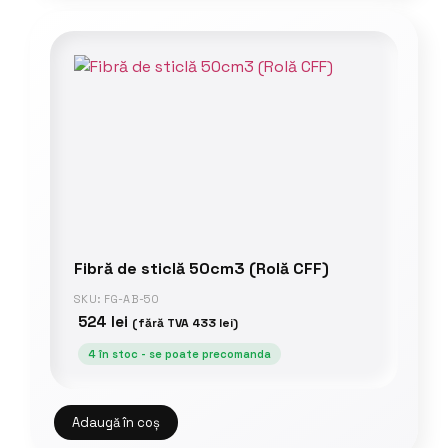
Fibră de sticlă 50cm3 (Rolă CFF)
SKU: FG-AB-50
524
lei
(fără TVA
433
lei
)
4 în stoc - se poate precomanda
Adaugă în coș