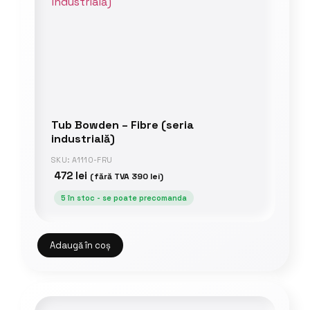
Tub Bowden – Fibre (seria
industrială)
SKU: A1110-FRU
472
lei
(fără TVA
390
lei
)
5 în stoc - se poate precomanda
Adaugă în coș