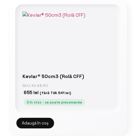
Kevlar® 50cm3 (Rolă CFF)
SKU: KV-AB-50
655
lei
(fără TVA
541
lei
)
3 în stoc - se poate precomanda
Adaugă în coș