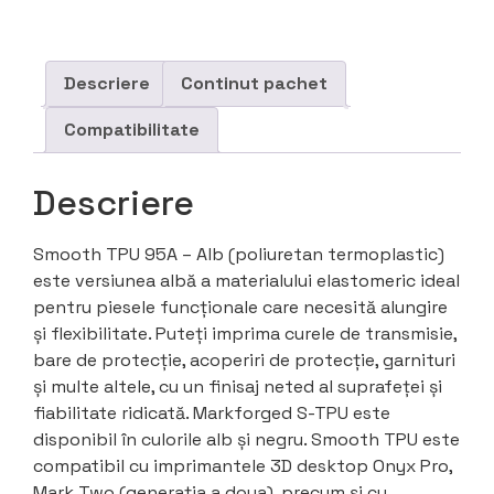
Descriere
Continut pachet
Compatibilitate
Descriere
Smooth TPU 95A – Alb (poliuretan termoplastic)
este versiunea albă a materialului elastomeric ideal
pentru piesele funcționale care necesită alungire
și flexibilitate. Puteți imprima curele de transmisie,
bare de protecție, acoperiri de protecție, garnituri
și multe altele, cu un finisaj neted al suprafeței și
fiabilitate ridicată. Markforged S-TPU este
disponibil în culorile alb și negru. Smooth TPU este
compatibil cu imprimantele 3D desktop Onyx Pro,
Mark Two (generația a doua), precum și cu