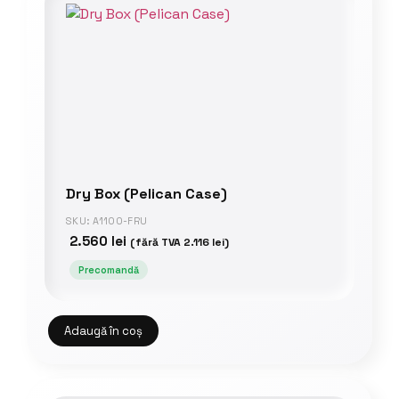
Dry Box (Pelican Case)
SKU: A1100-FRU
2.560
lei
(fără TVA
2.116
lei
)
Precomandă
Adaugă în coș