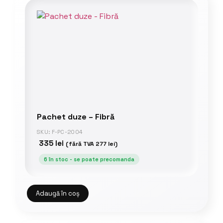
Pachet duze – Fibră
SKU: F-PC-2004
335
lei
(fără TVA
277
lei
)
6 în stoc - se poate precomanda
Adaugă în coș