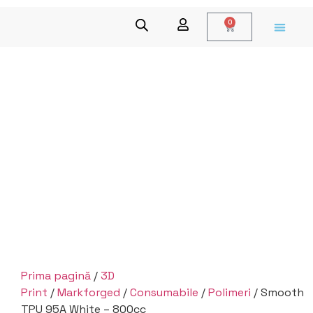
0
Prima pagină
/
3D
Print
/
Markforged
/
Consumabile
/
Polimeri
/ Smooth
TPU 95A White – 800cc