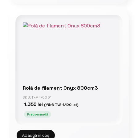
Rolă de filament Onyx 800cm3
SKU: F-MF-0001
1.355
lei
(fără TVA
1.120
lei
)
Precomandă
Adaugă în coș