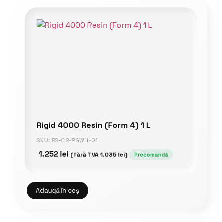
Rigid 4000 Resin (Form 4) 1 L
SKU: RS-C2-RGWH-01
1.252
lei
(fără TVA
1.035
lei
)
Precomandă
Adaugă în coș