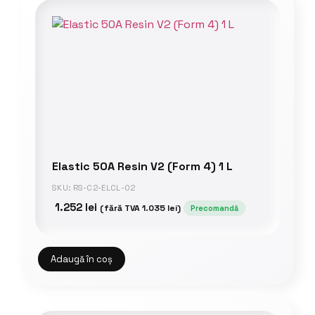
Elastic 50A Resin V2 (Form 4) 1 L
SKU: RS-C2-ELCL-02
1.252
lei
(fără TVA
1.035
lei
)
Precomandă
Adaugă în coș