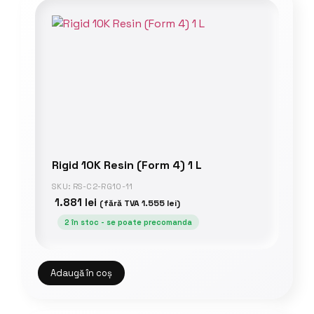
Rigid 10K Resin (Form 4) 1 L
SKU: RS-C2-RG10-11
1.881
lei
(fără TVA
1.555
lei
)
2 în stoc - se poate precomanda
Adaugă în coș