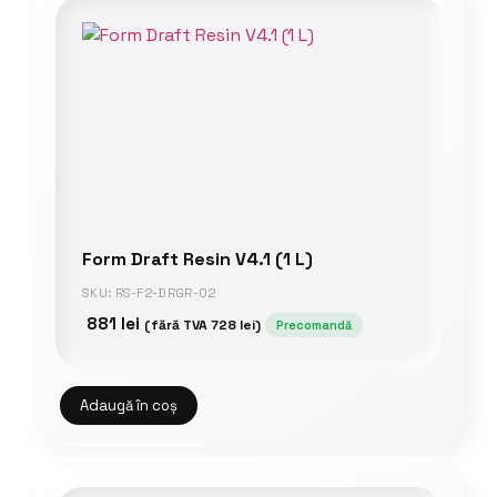
Form Draft Resin V4.1 (1 L)
SKU: RS-F2-DRGR-02
881
lei
(fără TVA
728
lei
)
Precomandă
Adaugă în coș