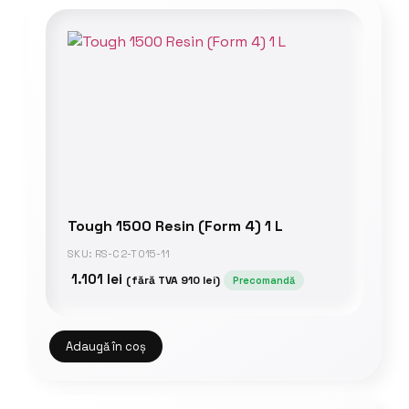
Tough 1500 Resin (Form 4) 1 L
SKU: RS-C2-TO15-11
1.101
lei
(fără TVA
910
lei
)
Precomandă
Adaugă în coș