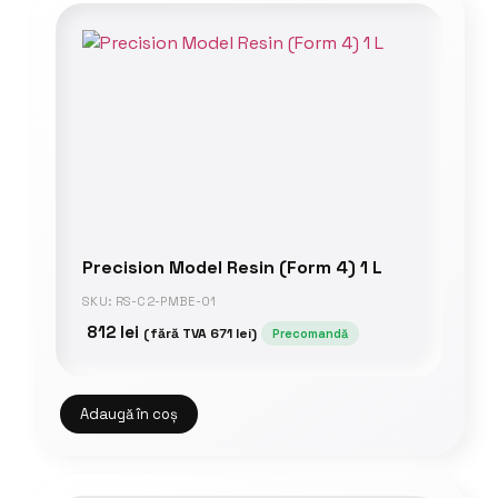
Precision Model Resin (Form 4) 1 L
SKU: RS-C2-PMBE-01
812
lei
(fără TVA
671
lei
)
Precomandă
Adaugă în coș