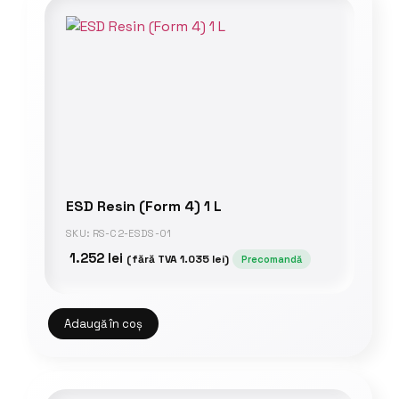
ESD Resin (Form 4) 1 L
SKU: RS-C2-ESDS-01
1.252
lei
(fără TVA
1.035
lei
)
Precomandă
Adaugă în coș