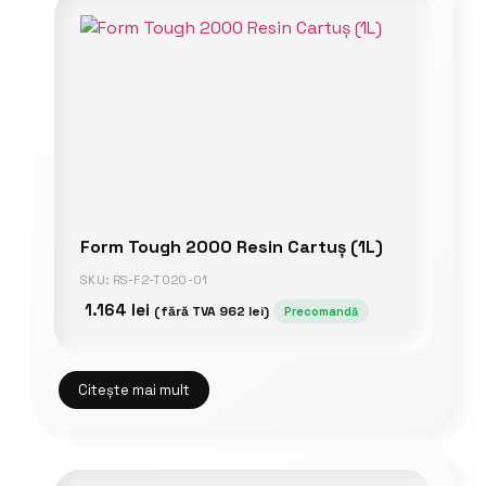
Form Tough 2000 Resin Cartuș (1L)
SKU: RS-F2-TO20-01
1.164
lei
(fără TVA
962
lei
)
Precomandă
Citește mai mult