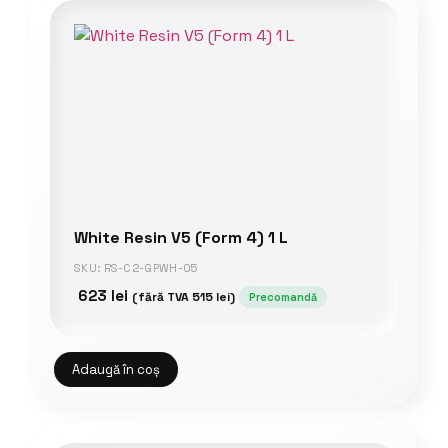
White Resin V5 (Form 4) 1 L
SKU: RS-C2-GPWH-05
623
lei
(fără TVA
515
lei
)
Precomandă
Adaugă în coș