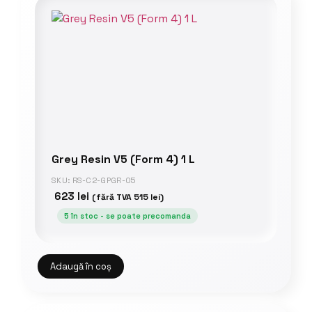
Grey Resin V5 (Form 4) 1 L
SKU: RS-C2-GPGR-05
623
lei
(fără TVA
515
lei
)
5 în stoc - se poate precomanda
Adaugă în coș