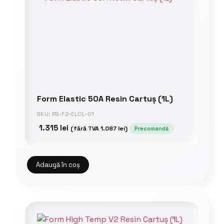
Form Elastic 50A Resin Cartuș (1L)
SKU: RS-F2-ELCL-01
1.315
lei
(fără TVA
1.087
lei
)
Precomandă
Adaugă în coș