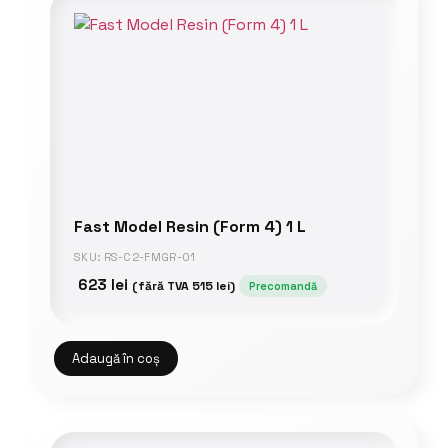
Fast Model Resin (Form 4) 1 L
SKU: RS-C2-FMGR-01
623
lei
(fără TVA
515
lei
)
Precomandă
Adaugă în coș