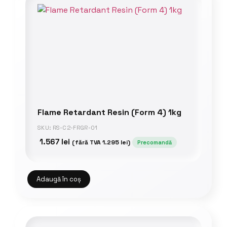
Flame Retardant Resin (Form 4) 1kg
SKU: RS-C2-FRGR-01
1.567
lei
(fără TVA
1.295
lei
)
Precomandă
Adaugă în coș