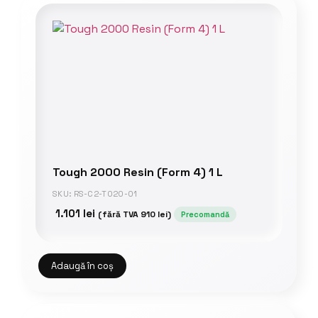
Tough 2000 Resin (Form 4) 1 L
SKU: RS-C2-TO20-01
1.101
lei
(fără TVA
910
lei
)
Precomandă
Adaugă în coș