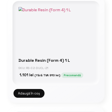
Durable Resin (Form 4) 1 L
SKU: RS-C2-DUCL-21
1.101
lei
(fără TVA
910
lei
)
Precomandă
Adaugă în coș