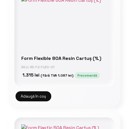
Form Flexible 80A Resin Cartuș (1L)
SKU: RS-F2-FL80-01
1.315
lei
(fără TVA
1.087
lei
)
Precomandă
Adaugă în coș