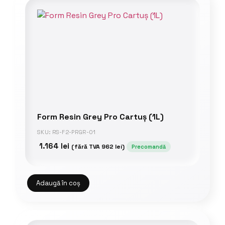
Form Resin Grey Pro Cartuș (1L)
SKU: RS-F2-PRGR-01
1.164
lei
(fără TVA
962
lei
)
Precomandă
Adaugă în coș