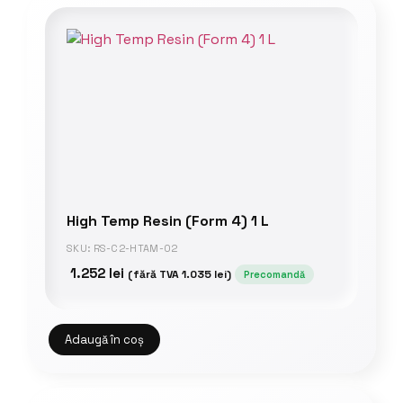
High Temp Resin (Form 4) 1 L
SKU: RS-C2-HTAM-02
1.252
lei
(fără TVA
1.035
lei
)
Precomandă
Adaugă în coș