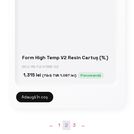
Form High Temp V2 Resin Cartuș (1L)
SKU: RS-F2-HTAM-02
1.315
lei
(fără TVA
1.087
lei
)
Precomandă
Adaugă în coș
←
1
2
3
→