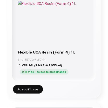
Flexible 80A Resin (Form 4) 1 L
SKU: RS-C2-FL80-11
1.252
lei
(fără TVA
1.035
lei
)
2 în stoc - se poate precomanda
Adaugă în coș