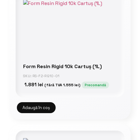
Form Resin Rigid 10k Cartuș (1L)
SKU: RS-F2-RG10-01
1.881
lei
(fără TVA
1.555
lei
)
Precomandă
Adaugă în coș