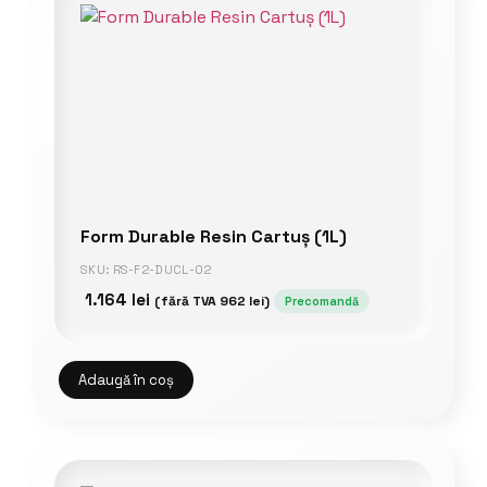
Form Durable Resin Cartuș (1L)
SKU: RS-F2-DUCL-02
1.164
lei
(fără TVA
962
lei
)
Precomandă
Adaugă în coș