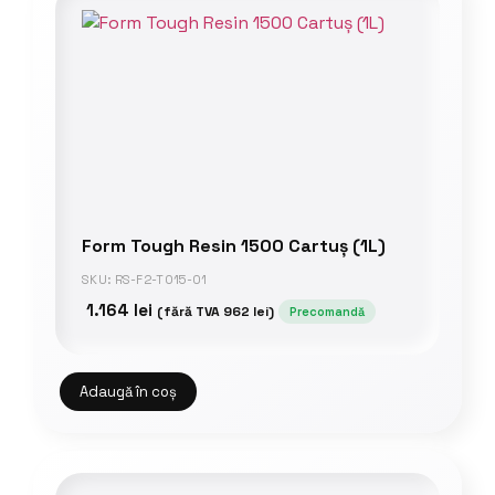
Form Tough Resin 1500 Cartuș (1L)
SKU: RS-F2-TO15-01
1.164
lei
(fără TVA
962
lei
)
Precomandă
Adaugă în coș