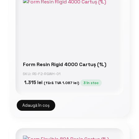
Form Resin Rigid 4000 Cartuș (1L)
SKU: RS-F2-RGWH-01
1.315
lei
(fără TVA
1.087
lei
)
3 în stoc
Adaugă în coș