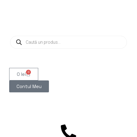
0
0
lei
Contul Meu