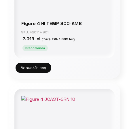
Figure 4 HI TEMP 300-AMB
SKU: 420117-901
2.019
lei
(fără TVA
1.669
lei
)
Precomandă
Adaugă în coș