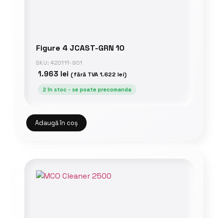
Figure 4 JCAST-GRN 10
SKU: 420111-901
1.963
lei
(fără TVA
1.622
lei
)
2 în stoc - se poate precomanda
Adaugă în coș