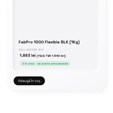
FabPro 1000 Flexible BLK (1Kg)
SKU: 420134-901
1.863
lei
(fără TVA
1.540
lei
)
2 în stoc - se poate precomanda
Adaugă în coș