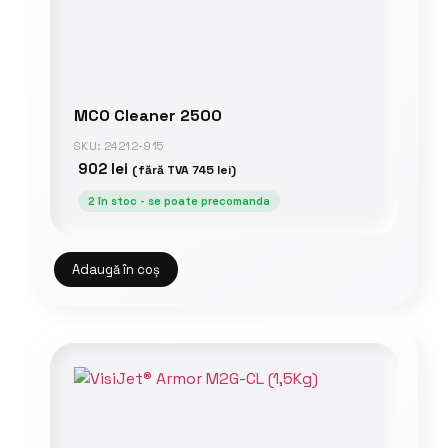
MCO Cleaner 2500
SKU: 24212-915
902
lei
(fără TVA
745
lei
)
2 în stoc - se poate precomanda
Adaugă în coș