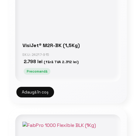
VisiJet® M2R-BK (1,5Kg)
SKU: 24217-915
2.798
lei
(fără TVA
2.312
lei
)
Precomandă
Adaugă în coș