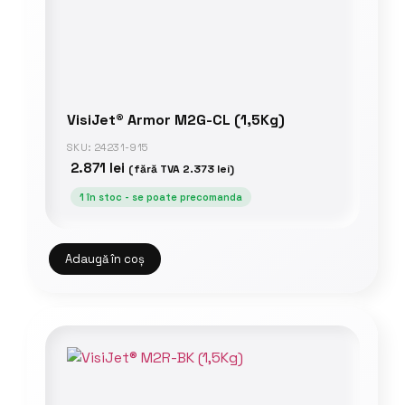
VisiJet® Armor M2G-CL (1,5Kg)
SKU: 24231-915
2.871
lei
(fără TVA
2.373
lei
)
1 în stoc - se poate precomanda
Adaugă în coș