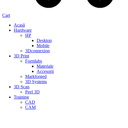
Cart
Acasă
Hardware
HP
Desktop
Mobile
3Dconnexion
3D Print
Formlabs
Materiale
Accesorii
Markforged
3D Systems
3D Scan
Peel 3D
Training
CAD
CAM