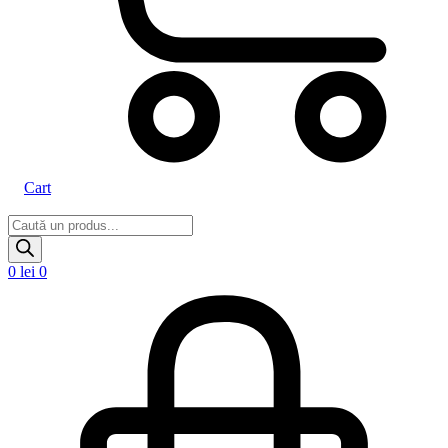
Cart
Products
search
0
lei
0