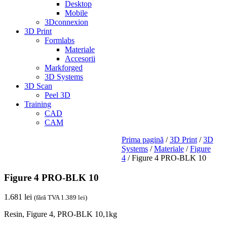
Desktop
Mobile
3Dconnexion
3D Print
Formlabs
Materiale
Accesorii
Markforged
3D Systems
3D Scan
Peel 3D
Training
CAD
CAM
Prima pagină
/
3D Print
/
3D
Systems
/
Materiale
/
Figure
4
/ Figure 4 PRO-BLK 10
Figure 4 PRO-BLK 10
1.681
lei
(fără TVA
1.389
lei
)
Resin, Figure 4, PRO-BLK 10,1kg