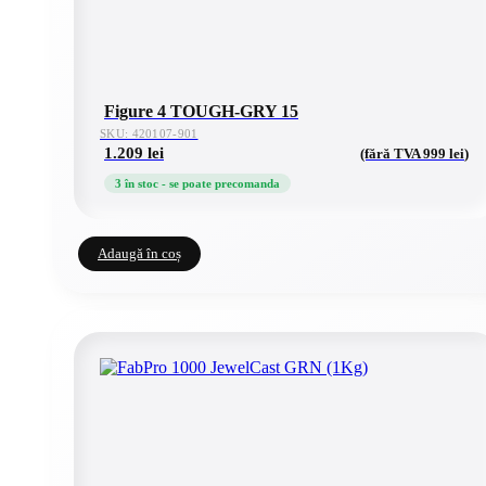
Figure 4 TOUGH-GRY 15
SKU: 420107-901
1.209
lei
(fără TVA
999
lei
)
3 în stoc - se poate precomanda
Adaugă în coș