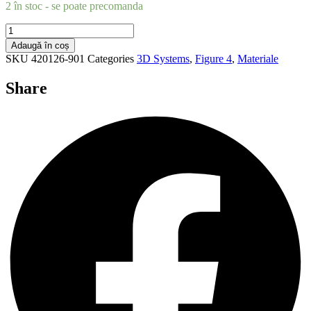
2 în stoc - se poate precomanda
Cantitate
Figure
Adaugă în coș
4
SKU
420126-901
Categories
3D Systems
,
Figure 4
,
Materiale
PRO-
BLK
Share
10