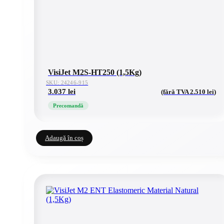
VisiJet M2S-HT250 (1,5Kg)
SKU: 24246-915
3.037
lei
(fără TVA
2.510
lei
)
Precomandă
Adaugă în coș