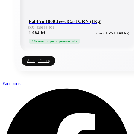
FabPro 1000 JewelCast GRN (1Kg)
SKU: 420103-901
1.984
lei
(fără TVA
1.640
lei
)
4 în stoc - se poate precomanda
Adaugă în coș
Facebook