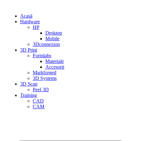
Sari
la
Acasă
conținut
Hardware
HP
Desktop
Mobile
3Dconnexion
3D Print
Formlabs
Materiale
Accesorii
Markforged
3D Systems
3D Scan
Peel 3D
Training
CAD
CAM