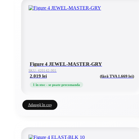
Figure 4 JEWEL-MASTER-GRY
SKU: 420142-901
2.019
lei
(fără TVA
1.669
lei
)
1 în stoc - se poate precomanda
Adaugă în coș