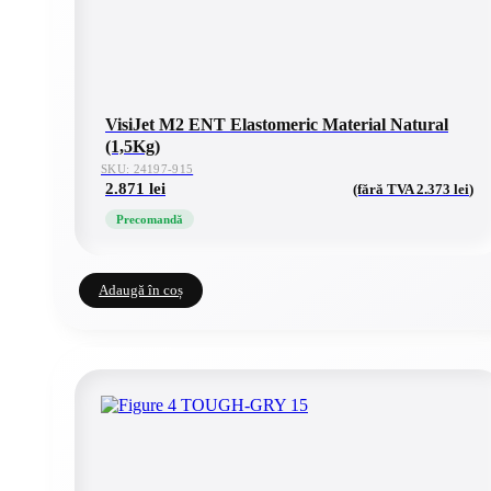
VisiJet M2 ENT Elastomeric Material Natural
(1,5Kg)
SKU: 24197-915
2.871
lei
(fără TVA
2.373
lei
)
Precomandă
Adaugă în coș