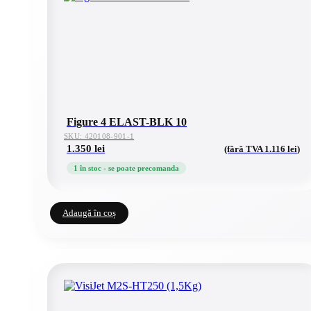
Figure 4 ELAST-BLK 10
SKU: 420108-901-1
1.350
lei
(fără TVA
1.116
lei
)
1 în stoc - se poate precomanda
Adaugă în coș