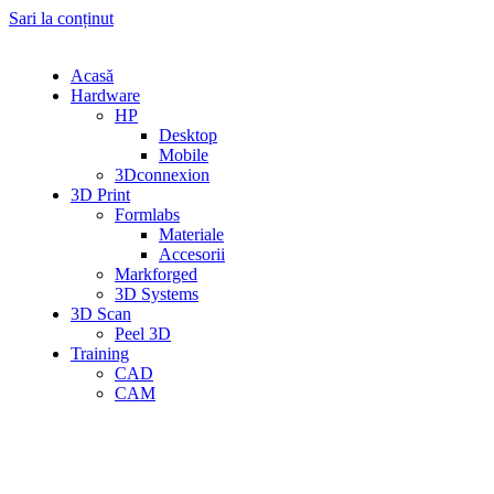
Sari la conținut
Acasă
Hardware
HP
Desktop
Mobile
3Dconnexion
3D Print
Formlabs
Materiale
Accesorii
Markforged
3D Systems
3D Scan
Peel 3D
Training
CAD
CAM