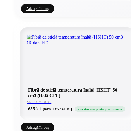
Adaugă în coș
Fibră de sticlă temperatura înaltă (HSHT) 50
cm3 (Rolă CFF)
SKU: F-FG-0002
655
lei
(fără TVA
541
lei
)
2 în stoc - se poate precomanda
Adaugă în coș