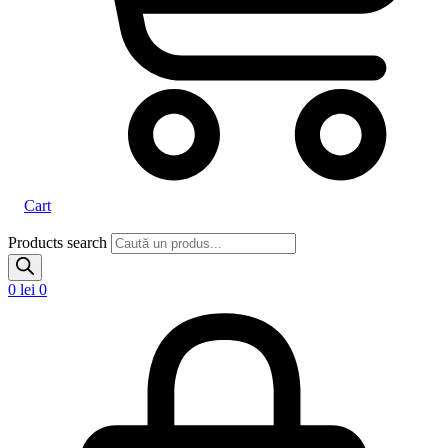
Cart
Products search
0
lei
0