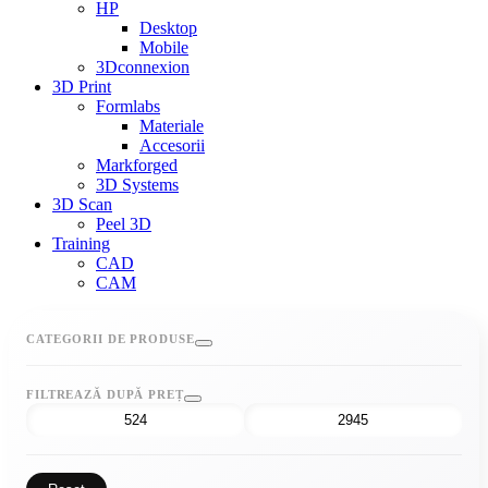
HP
Desktop
Mobile
3Dconnexion
3D Print
Formlabs
Materiale
Accesorii
Markforged
3D Systems
3D Scan
Peel 3D
Training
CAD
CAM
CATEGORII DE PRODUSE
FILTREAZĂ DUPĂ PREȚ