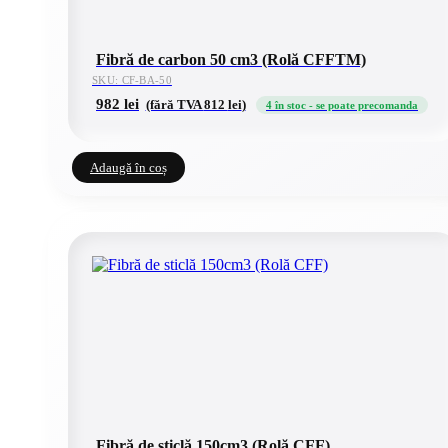
Fibră de carbon 50 cm3 (Rolă CFFTM)
SKU: CF-BA-50
982
lei
(fără TVA
812
lei
)
4 în stoc - se poate precomanda
Adaugă în coș
Fibră de sticlă 150cm3 (Rolă CFF)