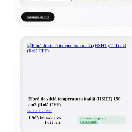
Adaugă în coș
Fibră de sticlă temperatura înaltă (HSHT) 150
cm3 (Rolă CFF)
SKU: F-FG-0004
1.963
lei
(fără TVA
2 în stoc - se poate
precomanda
1.622
lei
)