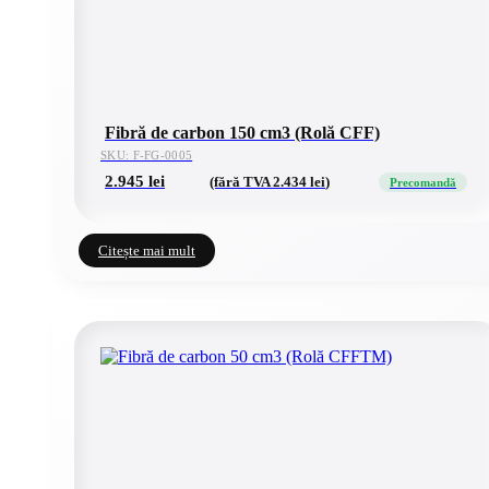
Fibră de carbon 150 cm3 (Rolă CFF)
SKU: F-FG-0005
2.945
lei
(fără TVA
2.434
lei
)
Precomandă
Citește mai mult