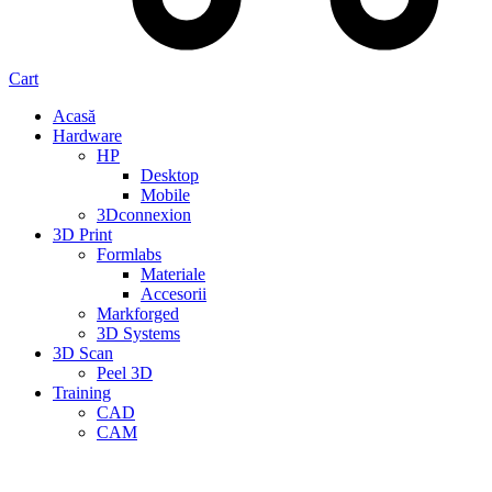
Cart
Acasă
Hardware
HP
Desktop
Mobile
3Dconnexion
3D Print
Formlabs
Materiale
Accesorii
Markforged
3D Systems
3D Scan
Peel 3D
Training
CAD
CAM