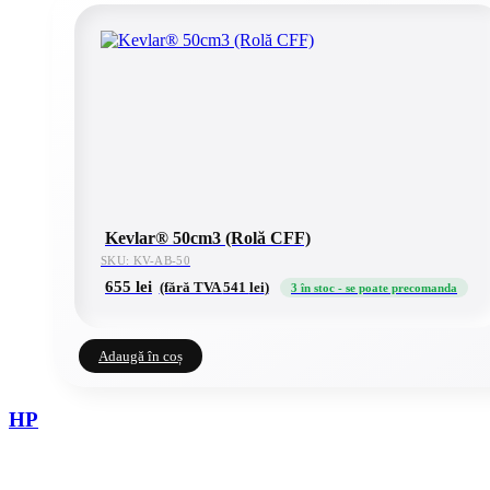
Kevlar® 50cm3 (Rolă CFF)
SKU: KV-AB-50
655
lei
(fără TVA
541
lei
)
3 în stoc - se poate precomanda
Adaugă în coș
HP