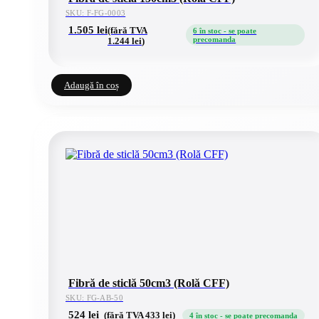
SKU: F-FG-0003
1.505
lei
(fără TVA
6 în stoc - se poate
precomanda
1.244
lei
)
Adaugă în coș
Fibră de sticlă 50cm3 (Rolă CFF)
SKU: FG-AB-50
524
lei
(fără TVA
433
lei
)
4 în stoc - se poate precomanda