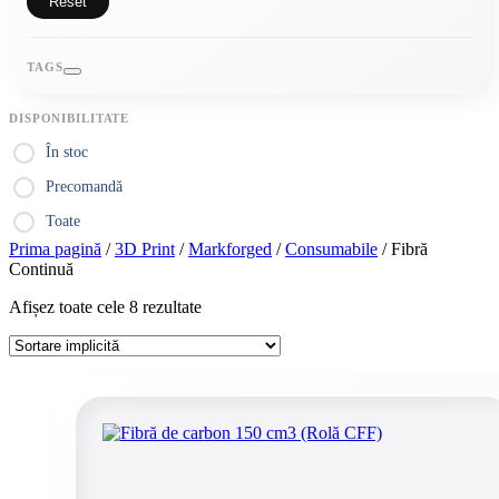
Reset
TAGS
DISPONIBILITATE
În stoc
Precomandă
Toate
Prima pagină
/
3D Print
/
Markforged
/
Consumabile
/ Fibră
Continuă
Afișez toate cele 8 rezultate