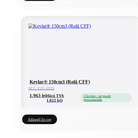
Kevlar® 150cm3 (Rolă CFF)
SKU: F-FG-0006
1.963
lei
(fără TVA
2 în stoc - se poate
precomanda
1.622
lei
)
Adaugă în coș