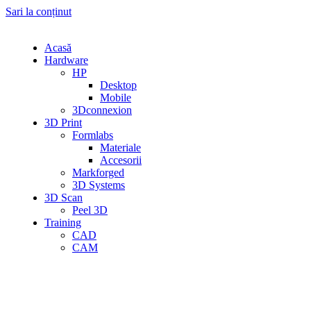
Sari la conținut
Acasă
Hardware
HP
Desktop
Mobile
3Dconnexion
3D Print
Formlabs
Materiale
Accesorii
Markforged
3D Systems
3D Scan
Peel 3D
Training
CAD
CAM