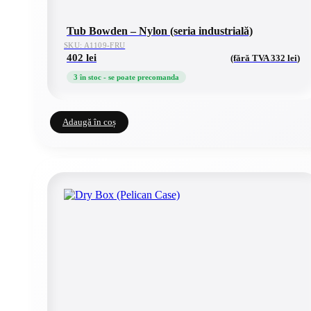
Tub Bowden – Nylon (seria industrială)
SKU: A1109-FRU
402
lei
(fără TVA
332
lei
)
3 în stoc - se poate precomanda
Adaugă în coș