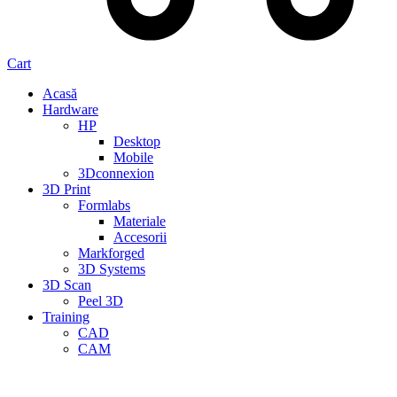
Cart
Acasă
Hardware
HP
Desktop
Mobile
3Dconnexion
3D Print
Formlabs
Materiale
Accesorii
Markforged
3D Systems
3D Scan
Peel 3D
Training
CAD
CAM