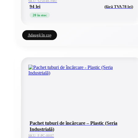
SKU: S25048-FRU
94
lei
(fără TVA
78
lei
)
20 în stoc
Adaugă în coș
Pachet tuburi de încărcare – Plastic (Seria
Industrială)
SKU: F-PC-0007