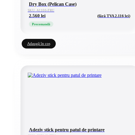
Dry Box (Pelican Case)
SKU: A1100-FRU
2.560
lei
(fără TVA
2.116
lei
)
Precomandă
Adaugă în coș
Adeziv stick pentru patul de printare