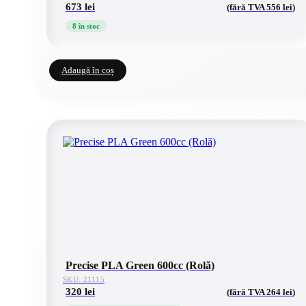
673
lei
(fără TVA
556
lei
)
8 în stoc
Adaugă în coș
Precise PLA Green 600cc (Rolă)
SKU: 21115
320
lei
(fără TVA
264
lei
)