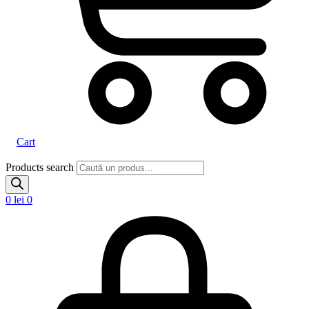
Cart
Products search
0
lei
0