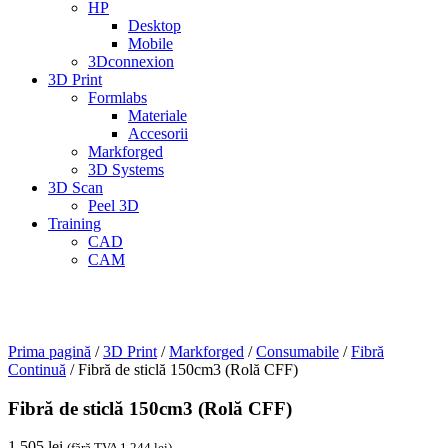
HP
Desktop
Mobile
3Dconnexion
3D Print
Formlabs
Materiale
Accesorii
Markforged
3D Systems
3D Scan
Peel 3D
Training
CAD
CAM
Prima pagină
/
3D Print
/
Markforged
/
Consumabile
/
Fibră
Continuă
/ Fibră de sticlă 150cm3 (Rolă CFF)
Fibră de sticlă 150cm3 (Rolă CFF)
1.505
lei
(fără TVA
1.244
lei
)