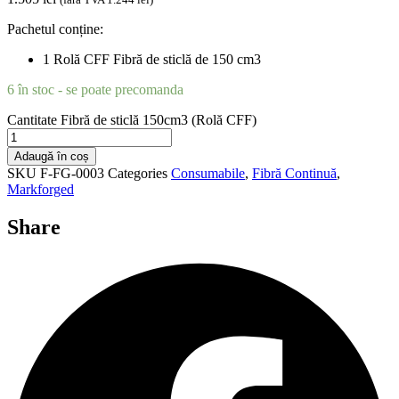
Pachetul conține:
1 Rolă CFF Fibră de sticlă de 150 cm3
6 în stoc - se poate precomanda
Cantitate Fibră de sticlă 150cm3 (Rolă CFF)
Adaugă în coș
SKU
F-FG-0003
Categories
Consumabile
,
Fibră Continuă
,
Markforged
Share