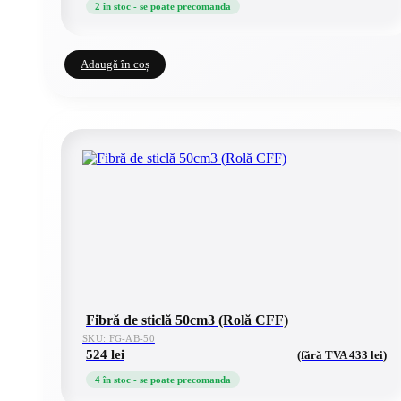
2 în stoc - se poate precomanda
Adaugă în coș
Fibră de sticlă 50cm3 (Rolă CFF)
SKU: FG-AB-50
524
lei
(fără TVA
433
lei
)
4 în stoc - se poate precomanda