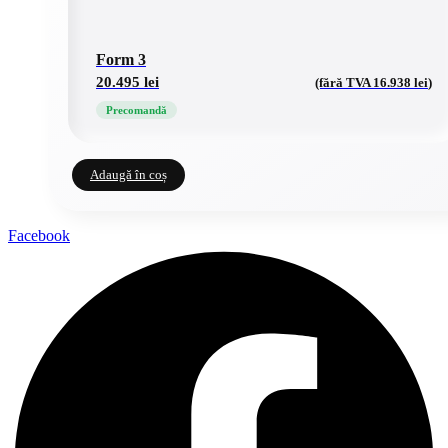
Form 3
20.495
lei
(fără TVA
16.938
lei
)
Precomandă
Adaugă în coș
Facebook