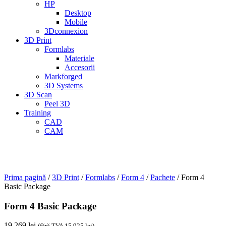
HP
Desktop
Mobile
3Dconnexion
3D Print
Formlabs
Materiale
Accesorii
Markforged
3D Systems
3D Scan
Peel 3D
Training
CAD
CAM
Prima pagină
/
3D Print
/
Formlabs
/
Form 4
/
Pachete
/ Form 4
Basic Package
Form 4 Basic Package
19.269
lei
(fără TVA
15.925
lei
)