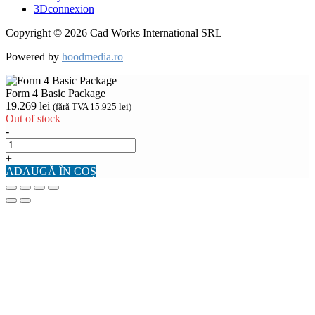
3Dconnexion
Copyright © 2026 Cad Works International SRL
Powered by
hoodmedia.ro
Form 4 Basic Package
19.269
lei
(fără TVA
15.925
lei
)
Out of stock
-
+
ADAUGĂ ÎN COȘ