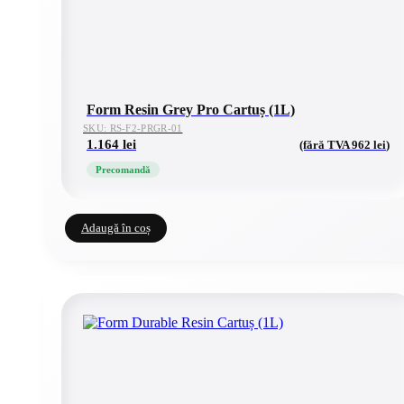
Form Resin Grey Pro Cartuș (1L)
SKU: RS-F2-PRGR-01
1.164
lei
(fără TVA
962
lei
)
Precomandă
Adaugă în coș