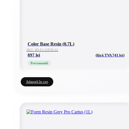
Color Base Resin (0.7L)
SKU: RS-F2-GPCB-01
897
lei
(fără TVA
741
lei
)
Precomandă
Adaugă în coș