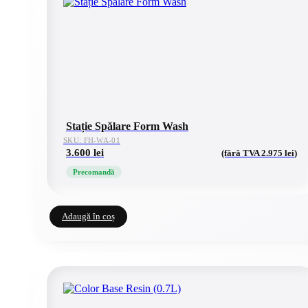
Stație Spălare Form Wash
SKU: FH-WA-01
3.600
lei
(fără TVA
2.975
lei
)
Precomandă
Adaugă în coș