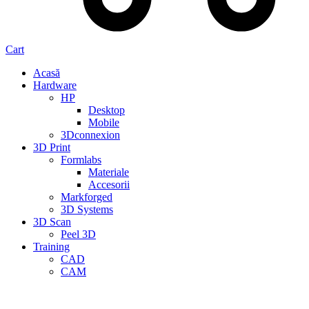
Cart
Acasă
Hardware
HP
Desktop
Mobile
3Dconnexion
3D Print
Formlabs
Materiale
Accesorii
Markforged
3D Systems
3D Scan
Peel 3D
Training
CAD
CAM