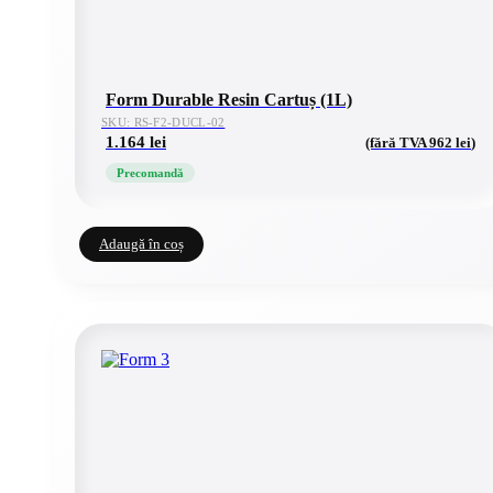
Form Durable Resin Cartuș (1L)
SKU: RS-F2-DUCL-02
1.164
lei
(fără TVA
962
lei
)
Precomandă
Adaugă în coș