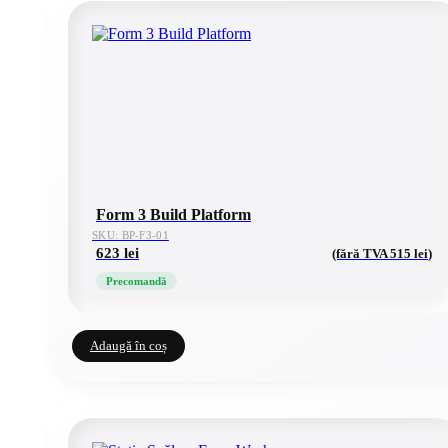
Form 3 Build Platform
SKU: BP-F3-01
623
lei
(fără TVA
515
lei
)
Precomandă
Adaugă în coș