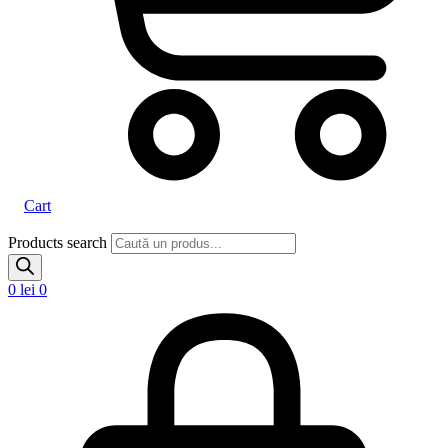
Cart
Products search
0
lei
0