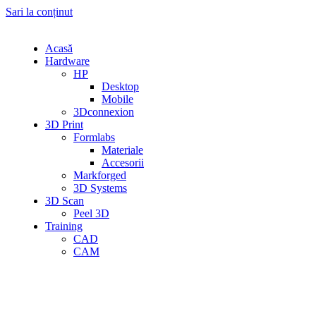
Sari la conținut
Acasă
Hardware
HP
Desktop
Mobile
3Dconnexion
3D Print
Formlabs
Materiale
Accesorii
Markforged
3D Systems
3D Scan
Peel 3D
Training
CAD
CAM