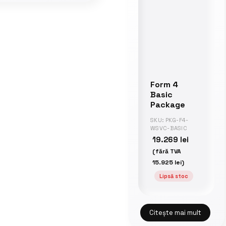
Form 4
Basic
Package
SKU: PKG-F4-
WSVC-BASIC
19.269
lei
(fără TVA
15.925
lei
)
Lipsă stoc
Citește mai mult