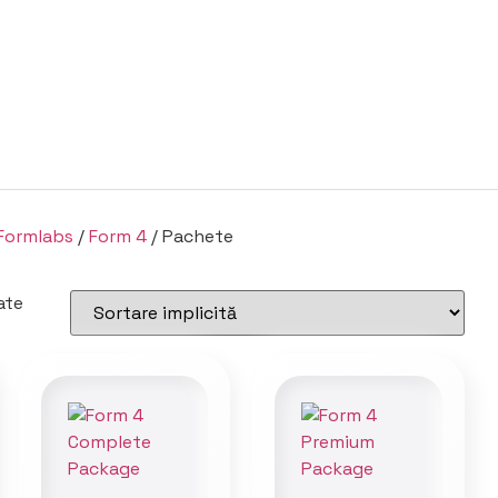
Formlabs
/
Form 4
/ Pachete
ate