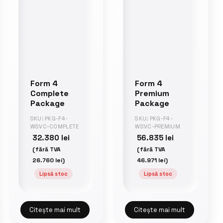
Form 4
Form 4
Complete
Premium
Package
Package
SKU: PKG-F4-
SKU: PKG-F4-
WSVC-COMPLETE
WSVC-PREMIUM
32.380
lei
56.835
lei
(fără TVA
(fără TVA
26.760
lei
)
46.971
lei
)
Lipsă stoc
Lipsă stoc
Citește mai mult
Citește mai mult